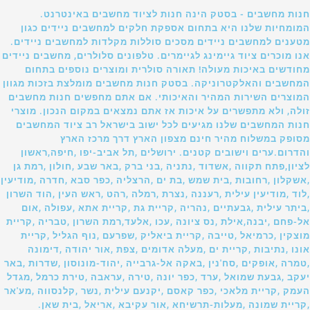
חנות מחשבים - בסטק הינה חנות לציוד מחשבים באינטרנט.
המומחיות שלנו היא בתחום אספקת חלקים למחשבים ניידים כגון
מטענים למחשבים ניידים מסכים סוללות מקלדות למחשבים ניידים.
אנו מוכרים ציוד גיימינג לגיימרים. טלפונים סלולרים, מחשבים ניידים
מחודשים באיכות מעולה! תאורה סולרית ומוצרים נוספים בתחום
המחשבים והאלקטרוניקה. בסטק חנות מחשבים מומלצת בזכות מגוון
המוצרים השירות המהיר והאיכותי. אם אתם מחפשים חנות מחשבים
זולה, ולא מתפשרים על איכות אז אתם נמצאים במקום הנכון. מוצרי
חנות המחשבים שלנו מגיעים לכל ישוב בישראל רב ציוד המחשבים
מסופק במשלוח מהיר חינם מצפון הארץ דרך מרכז הארץ
והדרום.ערים וישובים קטנים. ירושלים ,תל אביב-יפו ,חיפה,ראשון
לציון,פתח תקווה ,אשדוד ,נתניה ,בני ברק ,באר שבע ,חולון ,רמת גן
,אשקלון ,רחובות ,בית שמש ,בת ים ,הרצליה ,כפר סבא ,חדרה ,מודיעין
,לוד ,מודיעין עילית ,רעננה ,נצרת ,רמלה ,רהט ,ראש העין ,הוד השרון
,ביתר עילית ,גבעתיים ,נהריה ,קריית גת ,קריית אתא ,עפולה ,אום
אל-פחם ,יבנה,אילת ,נס ציונה ,עכו ,אלעד,רמת השרון ,טבריה ,קריית
מוצקין ,כרמיאל ,טייבה ,קריית ביאליק ,שפרעם ,נוף הגליל ,קריית
אונו ,נתיבות ,קריית ים ,מעלה אדומים ,צפת ,אור יהודה ,דימונה
,טמרה ,אופקים ,סח'נין ,באקה אל-גרבייה ,יהוד-מונוסון ,שדרות ,באר
יעקב ,גבעת שמואל ,ערד ,כפר יונה ,טירה ,עראבה ,טירת כרמל ,מגדל
העמק ,קריית מלאכי ,כפר קאסם ,יקנעם עילית ,נשר ,קלנסווה ,מע'אר
,קריית שמונה ,מעלות-תרשיחא ,אור עקיבא ,אריאל ,בית שאן.