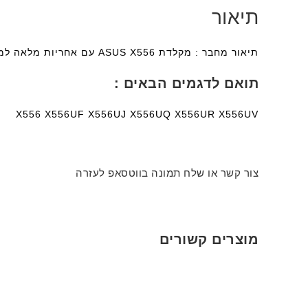
תיאור
תיאור מחבר : מקלדת ASUS X556 עם אחריות מלאה למשך שנה ומשלוחים מהירים לכל הארץ ללא תשלום נוסף.
תואם לדגמים הבאים :
X556 X556UF X556UJ X556UQ X556UR X556UV
צור קשר או שלח תמונה בווטסאפ לעזרה
מוצרים קשורים