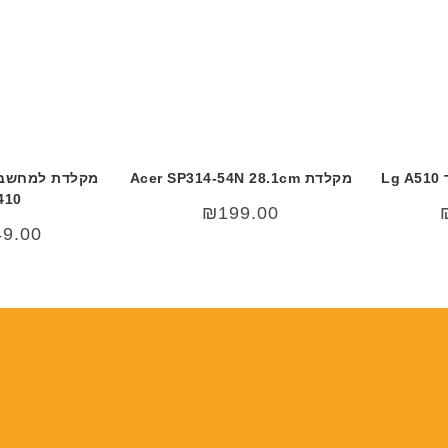
L
מקלדת Acer SP314-54N 28.1cm
410
₪
199.00
49.00