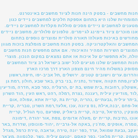
חנות מחשבים - בסטק הינה חנות לציוד מחשבים באינטרנט.
המומחיות שלנו היא בתחום אספקת חלקים למחשבים ניידים כגון
מטענים למחשבים ניידים מסכים סוללות מקלדות למחשבים ניידים.
אנו מוכרים ציוד גיימינג לגיימרים. טלפונים סלולרים, מחשבים ניידים
מחודשים באיכות מעולה! תאורה סולרית ומוצרים נוספים בתחום
המחשבים והאלקטרוניקה. בסטק חנות מחשבים מומלצת בזכות מגוון
המוצרים השירות המהיר והאיכותי. אם אתם מחפשים חנות מחשבים
זולה, ולא מתפשרים על איכות אז אתם נמצאים במקום הנכון. מוצרי
חנות המחשבים שלנו מגיעים לכל ישוב בישראל רב ציוד המחשבים
מסופק במשלוח מהיר חינם מצפון הארץ דרך מרכז הארץ
והדרום.ערים וישובים קטנים. ירושלים ,תל אביב-יפו ,חיפה,ראשון
לציון,פתח תקווה ,אשדוד ,נתניה ,בני ברק ,באר שבע ,חולון ,רמת גן
,אשקלון ,רחובות ,בית שמש ,בת ים ,הרצליה ,כפר סבא ,חדרה ,מודיעין
,לוד ,מודיעין עילית ,רעננה ,נצרת ,רמלה ,רהט ,ראש העין ,הוד השרון
,ביתר עילית ,גבעתיים ,נהריה ,קריית גת ,קריית אתא ,עפולה ,אום
אל-פחם ,יבנה,אילת ,נס ציונה ,עכו ,אלעד,רמת השרון ,טבריה ,קריית
מוצקין ,כרמיאל ,טייבה ,קריית ביאליק ,שפרעם ,נוף הגליל ,קריית
אונו ,נתיבות ,קריית ים ,מעלה אדומים ,צפת ,אור יהודה ,דימונה
,טמרה ,אופקים ,סח'נין ,באקה אל-גרבייה ,יהוד-מונוסון ,שדרות ,באר
יעקב ,גבעת שמואל ,ערד ,כפר יונה ,טירה ,עראבה ,טירת כרמל ,מגדל
העמק ,קריית מלאכי ,כפר קאסם ,יקנעם עילית ,נשר ,קלנסווה ,מע'אר