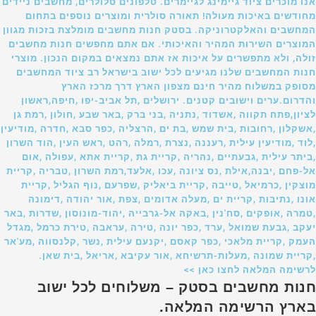
אנו מוכרים ציוד גיימינג לגיימרים. טלפונים סלולרים, מחשבים ניידים
מחודשים באיכות מעולה! תאורה סולרית ומוצרים נוספים בתחום
המחשבים והאלקטרוניקה. בסטק חנות מחשבים מומלצת בזכות מגוון
המוצרים השירות המהיר והאיכותי. אם אתם מחפשים חנות מחשבים
זולה, ולא מתפשרים על איכות אז אתם נמצאים במקום הנכון. מוצרי
חנות המחשבים שלנו מגיעים לכל ישוב בישראל רב ציוד המחשבים
מסופק במשלוח מהיר חינם מצפון הארץ דרך מרכז הארץ
והדרום.ערים וישובים קטנים. ירושלים ,תל אביב-יפו ,חיפה,ראשון
לציון,פתח תקווה ,אשדוד ,נתניה ,בני ברק ,באר שבע ,חולון ,רמת גן
,אשקלון ,רחובות ,בית שמש ,בת ים ,הרצליה ,כפר סבא ,חדרה ,מודיעין
,לוד ,מודיעין עילית ,רעננה ,נצרת ,רמלה ,רהט ,ראש העין ,הוד השרון
,ביתר עילית ,גבעתיים ,נהריה ,קריית גת ,קריית אתא ,עפולה ,אום
אל-פחם ,יבנה,אילת ,נס ציונה ,עכו ,אלעד,רמת השרון ,טבריה ,קריית
מוצקין ,כרמיאל ,טייבה ,קריית ביאליק ,שפרעם ,נוף הגליל ,קריית
אונו ,נתיבות ,קריית ים ,מעלה אדומים ,צפת ,אור יהודה ,דימונה
,טמרה ,אופקים ,סח'נין ,באקה אל-גרבייה ,יהוד-מונוסון ,שדרות ,באר
יעקב ,גבעת שמואל ,ערד ,כפר יונה ,טירה ,עראבה ,טירת כרמל ,מגדל
העמק ,קריית מלאכי ,כפר קאסם ,יקנעם עילית ,נשר ,קלנסווה ,מע'אר
,קריית שמונה ,מעלות-תרשיחא ,אור עקיבא ,אריאל ,בית שאן.
לרשימה המלאה לחצו כאן >>
חנות מחשבים בסטק – משלוחים לכל ישוב
בארץ הרשימה המלאה.