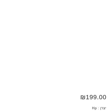
₪
199.00
יצרן : Hp