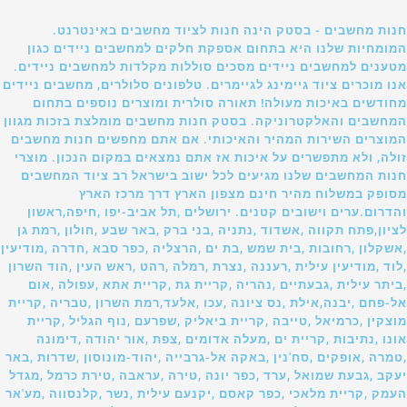
חנות מחשבים - בסטק הינה חנות לציוד מחשבים באינטרנט.
המומחיות שלנו היא בתחום אספקת חלקים למחשבים ניידים כגון
מטענים למחשבים ניידים מסכים סוללות מקלדות למחשבים ניידים.
אנו מוכרים ציוד גיימינג לגיימרים. טלפונים סלולרים, מחשבים ניידים
מחודשים באיכות מעולה! תאורה סולרית ומוצרים נוספים בתחום
המחשבים והאלקטרוניקה. בסטק חנות מחשבים מומלצת בזכות מגוון
המוצרים השירות המהיר והאיכותי. אם אתם מחפשים חנות מחשבים
זולה, ולא מתפשרים על איכות אז אתם נמצאים במקום הנכון. מוצרי
חנות המחשבים שלנו מגיעים לכל ישוב בישראל רב ציוד המחשבים
מסופק במשלוח מהיר חינם מצפון הארץ דרך מרכז הארץ
והדרום.ערים וישובים קטנים. ירושלים ,תל אביב-יפו ,חיפה,ראשון
לציון,פתח תקווה ,אשדוד ,נתניה ,בני ברק ,באר שבע ,חולון ,רמת גן
,אשקלון ,רחובות ,בית שמש ,בת ים ,הרצליה ,כפר סבא ,חדרה ,מודיעין
,לוד ,מודיעין עילית ,רעננה ,נצרת ,רמלה ,רהט ,ראש העין ,הוד השרון
,ביתר עילית ,גבעתיים ,נהריה ,קריית גת ,קריית אתא ,עפולה ,אום
אל-פחם ,יבנה,אילת ,נס ציונה ,עכו ,אלעד,רמת השרון ,טבריה ,קריית
מוצקין ,כרמיאל ,טייבה ,קריית ביאליק ,שפרעם ,נוף הגליל ,קריית
אונו ,נתיבות ,קריית ים ,מעלה אדומים ,צפת ,אור יהודה ,דימונה
,טמרה ,אופקים ,סח'נין ,באקה אל-גרבייה ,יהוד-מונוסון ,שדרות ,באר
יעקב ,גבעת שמואל ,ערד ,כפר יונה ,טירה ,עראבה ,טירת כרמל ,מגדל
העמק ,קריית מלאכי ,כפר קאסם ,יקנעם עילית ,נשר ,קלנסווה ,מע'אר