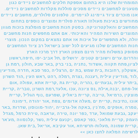
המומחיות שלנו היא בתחום אספקת חלקים למחשבים ניידים כגון
מטענים למחשבים ניידים מסכים סוללות מקלדות למחשבים ניידים.
אנו מוכרים ציוד גיימינג לגיימרים. טלפונים סלולרים, מחשבים ניידים
מחודשים באיכות מעולה! תאורה סולרית ומוצרים נוספים בתחום
המחשבים והאלקטרוניקה. בסטק חנות מחשבים מומלצת בזכות מגוון
המוצרים השירות המהיר והאיכותי. אם אתם מחפשים חנות מחשבים
זולה, ולא מתפשרים על איכות אז אתם נמצאים במקום הנכון. מוצרי
חנות המחשבים שלנו מגיעים לכל ישוב בישראל רב ציוד המחשבים
מסופק במשלוח מהיר חינם מצפון הארץ דרך מרכז הארץ
והדרום.ערים וישובים קטנים. ירושלים ,תל אביב-יפו ,חיפה,ראשון
לציון,פתח תקווה ,אשדוד ,נתניה ,בני ברק ,באר שבע ,חולון ,רמת גן
,אשקלון ,רחובות ,בית שמש ,בת ים ,הרצליה ,כפר סבא ,חדרה ,מודיעין
,לוד ,מודיעין עילית ,רעננה ,נצרת ,רמלה ,רהט ,ראש העין ,הוד השרון
,ביתר עילית ,גבעתיים ,נהריה ,קריית גת ,קריית אתא ,עפולה ,אום
אל-פחם ,יבנה,אילת ,נס ציונה ,עכו ,אלעד,רמת השרון ,טבריה ,קריית
מוצקין ,כרמיאל ,טייבה ,קריית ביאליק ,שפרעם ,נוף הגליל ,קריית
אונו ,נתיבות ,קריית ים ,מעלה אדומים ,צפת ,אור יהודה ,דימונה
,טמרה ,אופקים ,סח'נין ,באקה אל-גרבייה ,יהוד-מונוסון ,שדרות ,באר
יעקב ,גבעת שמואל ,ערד ,כפר יונה ,טירה ,עראבה ,טירת כרמל ,מגדל
העמק ,קריית מלאכי ,כפר קאסם ,יקנעם עילית ,נשר ,קלנסווה ,מע'אר
,קריית שמונה ,מעלות-תרשיחא ,אור עקיבא ,אריאל ,בית שאן.
לרשימה המלאה לחצו כאן >>