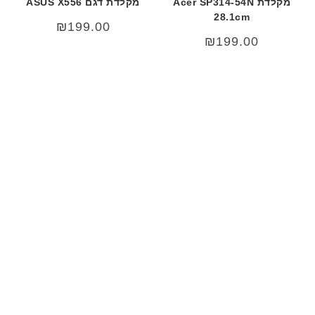
מקלדת Acer SP314-54N
מקלדת דגם ASUS X556
28.1cm
₪
199.00
₪
199.00