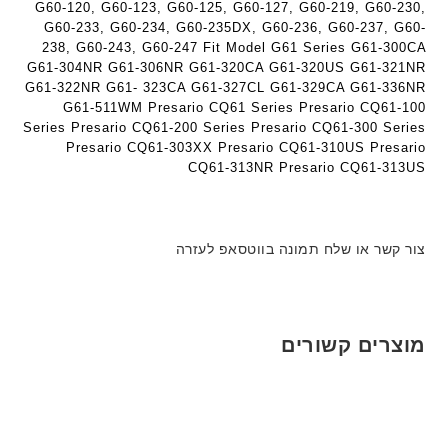
G60-120, G60-123, G60-125, G60-127, G60-219, G60-230,
G60-233, G60-234, G60-235DX, G60-236, G60-237, G60-
238, G60-243, G60-247 Fit Model G61 Series G61-300CA
G61-304NR G61-306NR G61-320CA G61-320US G61-321NR
G61-322NR G61- 323CA G61-327CL G61-329CA G61-336NR
G61-511WM Presario CQ61 Series Presario CQ61-100
Series Presario CQ61-200 Series Presario CQ61-300 Series
Presario CQ61-303XX Presario CQ61-310US Presario
CQ61-313NR Presario CQ61-313US
צור קשר או שלח תמונה בווטסאפ לעזרה
מוצרים קשורים