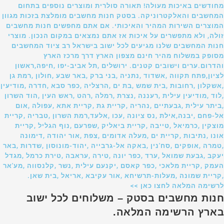
מחודשים באיכות מעולה! תאורה סולרית ומוצרים נוספים בתחום
המחשבים והאלקטרוניקה. בסטק חנות מחשבים מומלצת בזכות מגוון
המוצרים השירות המהיר והאיכותי. אם אתם מחפשים חנות מחשבים
זולה, ולא מתפשרים על איכות אז אתם נמצאים במקום הנכון. מוצרי
חנות המחשבים שלנו מגיעים לכל ישוב בישראל רב ציוד המחשבים
מסופק במשלוח מהיר חינם מצפון הארץ דרך מרכז הארץ
והדרום.ערים וישובים קטנים. ירושלים ,תל אביב-יפו ,חיפה,ראשון
לציון,פתח תקווה ,אשדוד ,נתניה ,בני ברק ,באר שבע ,חולון ,רמת גן
,אשקלון ,רחובות ,בית שמש ,בת ים ,הרצליה ,כפר סבא ,חדרה ,מודיעין
,לוד ,מודיעין עילית ,רעננה ,נצרת ,רמלה ,רהט ,ראש העין ,הוד השרון
,ביתר עילית ,גבעתיים ,נהריה ,קריית גת ,קריית אתא ,עפולה ,אום
אל-פחם ,יבנה,אילת ,נס ציונה ,עכו ,אלעד,רמת השרון ,טבריה ,קריית
מוצקין ,כרמיאל ,טייבה ,קריית ביאליק ,שפרעם ,נוף הגליל ,קריית
אונו ,נתיבות ,קריית ים ,מעלה אדומים ,צפת ,אור יהודה ,דימונה
,טמרה ,אופקים ,סח'נין ,באקה אל-גרבייה ,יהוד-מונוסון ,שדרות ,באר
יעקב ,גבעת שמואל ,ערד ,כפר יונה ,טירה ,עראבה ,טירת כרמל ,מגדל
העמק ,קריית מלאכי ,כפר קאסם ,יקנעם עילית ,נשר ,קלנסווה ,מע'אר
,קריית שמונה ,מעלות-תרשיחא ,אור עקיבא ,אריאל ,בית שאן.
לרשימה המלאה לחצו כאן >>
חנות מחשבים בסטק – משלוחים לכל ישוב
בארץ הרשימה המלאה.