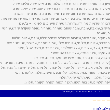
© כל הזכויות שמורות לבסטק ישראל
MADE WITH 🤍 BY SITE WEB
דילוג לתוכן