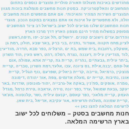
מחודשים באיכות מעולה! תאורה סולרית ומוצרים נוספים בתחום
המחשבים והאלקטרוניקה. בסטק חנות מחשבים מומלצת בזכות מגוון
המוצרים השירות המהיר והאיכותי. אם אתם מחפשים חנות מחשבים
זולה, ולא מתפשרים על איכות אז אתם נמצאים במקום הנכון. מוצרי
חנות המחשבים שלנו מגיעים לכל ישוב בישראל רב ציוד המחשבים
מסופק במשלוח מהיר חינם מצפון הארץ דרך מרכז הארץ
והדרום.ערים וישובים קטנים. ירושלים ,תל אביב-יפו ,חיפה,ראשון
לציון,פתח תקווה ,אשדוד ,נתניה ,בני ברק ,באר שבע ,חולון ,רמת גן
,אשקלון ,רחובות ,בית שמש ,בת ים ,הרצליה ,כפר סבא ,חדרה ,מודיעין
,לוד ,מודיעין עילית ,רעננה ,נצרת ,רמלה ,רהט ,ראש העין ,הוד השרון
,ביתר עילית ,גבעתיים ,נהריה ,קריית גת ,קריית אתא ,עפולה ,אום
אל-פחם ,יבנה,אילת ,נס ציונה ,עכו ,אלעד,רמת השרון ,טבריה ,קריית
מוצקין ,כרמיאל ,טייבה ,קריית ביאליק ,שפרעם ,נוף הגליל ,קריית
אונו ,נתיבות ,קריית ים ,מעלה אדומים ,צפת ,אור יהודה ,דימונה
,טמרה ,אופקים ,סח'נין ,באקה אל-גרבייה ,יהוד-מונוסון ,שדרות ,באר
יעקב ,גבעת שמואל ,ערד ,כפר יונה ,טירה ,עראבה ,טירת כרמל ,מגדל
העמק ,קריית מלאכי ,כפר קאסם ,יקנעם עילית ,נשר ,קלנסווה ,מע'אר
,קריית שמונה ,מעלות-תרשיחא ,אור עקיבא ,אריאל ,בית שאן.
לרשימה המלאה לחצו כאן >>
חנות מחשבים בסטק – משלוחים לכל ישוב
בארץ הרשימה המלאה.