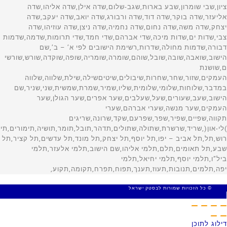
© כל הזכויות שמורות לבסטק ישראל
MADE WITH 🤍 BY SITE WEB
דילוג לתוכן