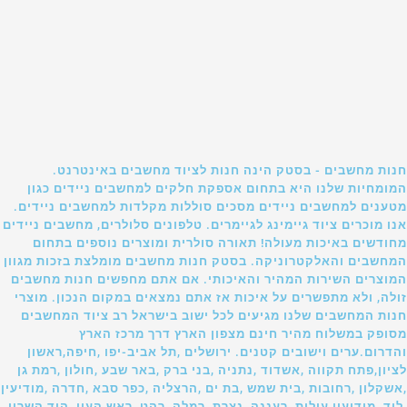
חנות מחשבים - בסטק הינה חנות לציוד מחשבים באינטרנט.
המומחיות שלנו היא בתחום אספקת חלקים למחשבים ניידים כגון
מטענים למחשבים ניידים מסכים סוללות מקלדות למחשבים ניידים.
אנו מוכרים ציוד גיימינג לגיימרים. טלפונים סלולרים, מחשבים ניידים
מחודשים באיכות מעולה! תאורה סולרית ומוצרים נוספים בתחום
המחשבים והאלקטרוניקה. בסטק חנות מחשבים מומלצת בזכות מגוון
המוצרים השירות המהיר והאיכותי. אם אתם מחפשים חנות מחשבים
זולה, ולא מתפשרים על איכות אז אתם נמצאים במקום הנכון. מוצרי
חנות המחשבים שלנו מגיעים לכל ישוב בישראל רב ציוד המחשבים
מסופק במשלוח מהיר חינם מצפון הארץ דרך מרכז הארץ
והדרום.ערים וישובים קטנים. ירושלים ,תל אביב-יפו ,חיפה,ראשון
לציון,פתח תקווה ,אשדוד ,נתניה ,בני ברק ,באר שבע ,חולון ,רמת גן
,אשקלון ,רחובות ,בית שמש ,בת ים ,הרצליה ,כפר סבא ,חדרה ,מודיעין
,לוד ,מודיעין עילית ,רעננה ,נצרת ,רמלה ,רהט ,ראש העין ,הוד השרון