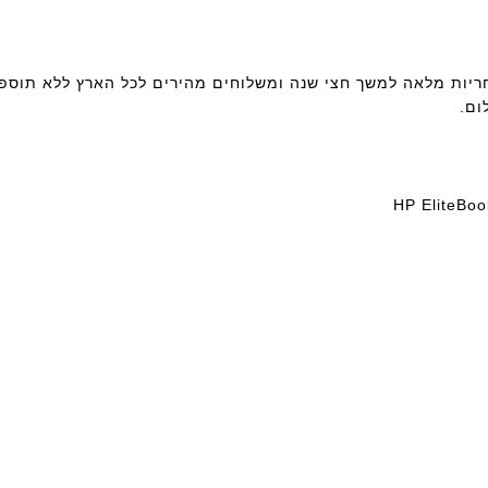
: מקלדת למחשב נייד HP 1040 G1 כולל אחריות מלאה למשך חצי שנה ומשלוחים מהירים לכל הארץ ללא
ום.
HP EliteBo