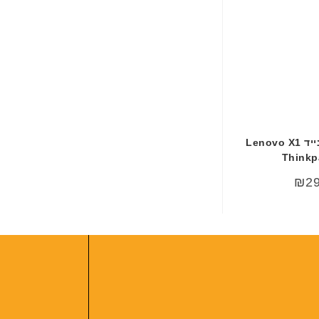
מקלדת למחשב נייד Lenovo X1
Thinkp
₪
2