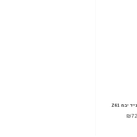
 יבמ Z61
₪
7