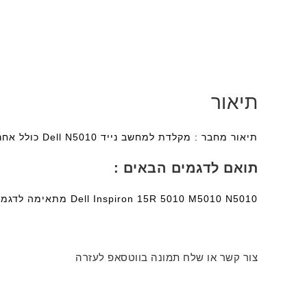
תיאור
תיאור מחבר : מקלדת למחשב נייד Dell N5010 כולל אחריות מלאה על המקלדת ומשלוח מהיר חינם לכל רחבי הארץ.
תואם לדגמים הבאים :
Dell Inspiron 15R 5010 M5010 N5010 מתאימה לדגמים הבאים: Dell Inspiron 15R 5010 N5010 M5010 series
צור קשר או שלח תמונה בווטסאפ לעזרה