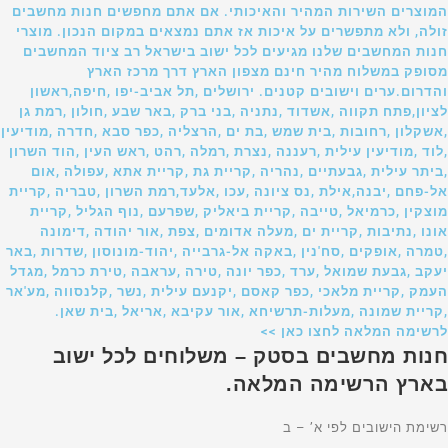
המוצרים השירות המהיר והאיכותי. אם אתם מחפשים חנות מחשבים
זולה, ולא מתפשרים על איכות אז אתם נמצאים במקום הנכון. מוצרי
חנות המחשבים שלנו מגיעים לכל ישוב בישראל רב ציוד המחשבים
מסופק במשלוח מהיר חינם מצפון הארץ דרך מרכז הארץ
והדרום.ערים וישובים קטנים. ירושלים ,תל אביב-יפו ,חיפה,ראשון
לציון,פתח תקווה ,אשדוד ,נתניה ,בני ברק ,באר שבע ,חולון ,רמת גן
,אשקלון ,רחובות ,בית שמש ,בת ים ,הרצליה ,כפר סבא ,חדרה ,מודיעין
,לוד ,מודיעין עילית ,רעננה ,נצרת ,רמלה ,רהט ,ראש העין ,הוד השרון
,ביתר עילית ,גבעתיים ,נהריה ,קריית גת ,קריית אתא ,עפולה ,אום
אל-פחם ,יבנה,אילת ,נס ציונה ,עכו ,אלעד,רמת השרון ,טבריה ,קריית
מוצקין ,כרמיאל ,טייבה ,קריית ביאליק ,שפרעם ,נוף הגליל ,קריית
אונו ,נתיבות ,קריית ים ,מעלה אדומים ,צפת ,אור יהודה ,דימונה
,טמרה ,אופקים ,סח'נין ,באקה אל-גרבייה ,יהוד-מונוסון ,שדרות ,באר
יעקב ,גבעת שמואל ,ערד ,כפר יונה ,טירה ,עראבה ,טירת כרמל ,מגדל
העמק ,קריית מלאכי ,כפר קאסם ,יקנעם עילית ,נשר ,קלנסווה ,מע'אר
,קריית שמונה ,מעלות-תרשיחא ,אור עקיבא ,אריאל ,בית שאן.
לרשימה המלאה לחצו כאן >>
חנות מחשבים בסטק – משלוחים לכל ישוב
בארץ הרשימה המלאה.
רשימת הישובים לפי א’ – ב