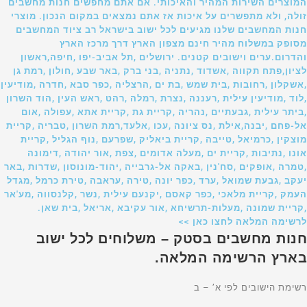
המוצרים השירות המהיר והאיכותי. אם אתם מחפשים חנות מחשבים
זולה, ולא מתפשרים על איכות אז אתם נמצאים במקום הנכון. מוצרי
חנות המחשבים שלנו מגיעים לכל ישוב בישראל רב ציוד המחשבים
מסופק במשלוח מהיר חינם מצפון הארץ דרך מרכז הארץ
והדרום.ערים וישובים קטנים. ירושלים ,תל אביב-יפו ,חיפה,ראשון
לציון,פתח תקווה ,אשדוד ,נתניה ,בני ברק ,באר שבע ,חולון ,רמת גן
,אשקלון ,רחובות ,בית שמש ,בת ים ,הרצליה ,כפר סבא ,חדרה ,מודיעין
,לוד ,מודיעין עילית ,רעננה ,נצרת ,רמלה ,רהט ,ראש העין ,הוד השרון
,ביתר עילית ,גבעתיים ,נהריה ,קריית גת ,קריית אתא ,עפולה ,אום
אל-פחם ,יבנה,אילת ,נס ציונה ,עכו ,אלעד,רמת השרון ,טבריה ,קריית
מוצקין ,כרמיאל ,טייבה ,קריית ביאליק ,שפרעם ,נוף הגליל ,קריית
אונו ,נתיבות ,קריית ים ,מעלה אדומים ,צפת ,אור יהודה ,דימונה
,טמרה ,אופקים ,סח'נין ,באקה אל-גרבייה ,יהוד-מונוסון ,שדרות ,באר
יעקב ,גבעת שמואל ,ערד ,כפר יונה ,טירה ,עראבה ,טירת כרמל ,מגדל
העמק ,קריית מלאכי ,כפר קאסם ,יקנעם עילית ,נשר ,קלנסווה ,מע'אר
,קריית שמונה ,מעלות-תרשיחא ,אור עקיבא ,אריאל ,בית שאן.
לרשימה המלאה לחצו כאן >>
חנות מחשבים בסטק – משלוחים לכל ישוב
בארץ הרשימה המלאה.
רשימת הישובים לפי א’ – ב