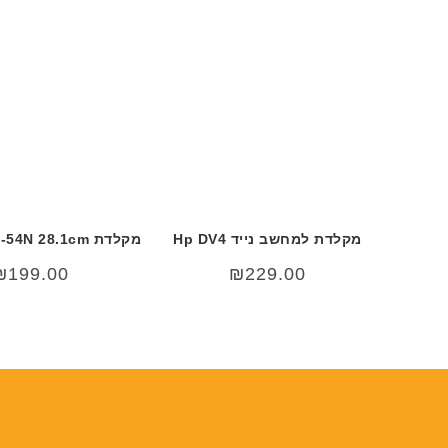
מקלדת למחשב נייד Hp DV4
מקלדת Acer SP314-54N 28.1cm
₪
199.00
₪
229.00