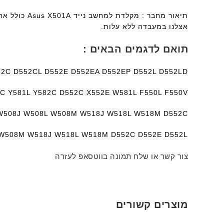
תיאור מחבר 
אצלנו במעבדה ללא עלות.
תואם לדגמים הבאים :
2C D552CL D552E D552EA D552EP D552L D552LD
C Y581L Y582C D552C X552E W581L F550L F550V
W508J W508L W508M W518J W518L W518M D552C
W508M W518J W518L W518M D552C D552E D552L
צור קשר או שלח תמונה בווטסאפ לעזרה
מוצרים קשורים