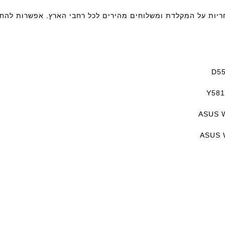
: מקלדת למחשב נייד Asus X501A כולל אחריות על המקלדת ומשלוחים מהירים לכל רחבי הארץ. אפש
D55
Y581
ASUS 
ASUS 