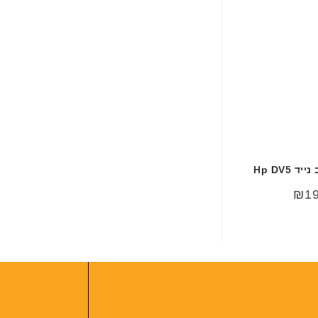
Hp DV5
₪
1