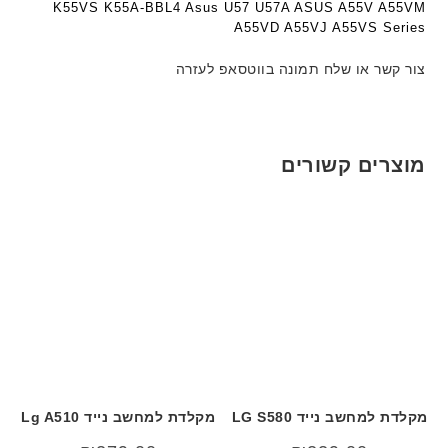
K55VS K55A-BBL4 Asus U57 U57A ASUS A55V A55VM
A55VD A55VJ A55VS Series
צור קשר או שלח תמונה בווטסאפ לעזרה
מוצרים קשורים
מקלדת למחשב נייד LG S580
מקלדת למחשב נייד Lg A510