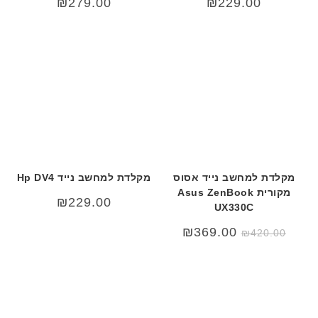
₪
279.00
₪
229.00
מקלדת למחשב נייד אסוס
מקלדת למחשב נייד Hp DV4
מקורית Asus ZenBook
₪
229.00
UX330C
המחיר
המחיר
₪
369.00
₪
420.00
המקורי
הנוכחי
היה:
הוא:
₪369.00.
₪420.00.