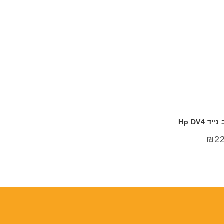
Hp DV4
₪
2