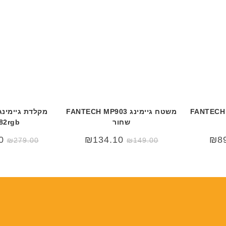
מעמד ורוד לאוזניות FANTECH
משטח גיימינג FANTECH MP903
מקלדת גיימינג
שחור
82rgb
0
₪
134.10
₪
8
₪
279.00
₪
149.00