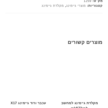
מק"ט:
1259
קטגוריות:
מוצרי גיימינג
,
מקלדת גיימינג
מוצרים קשורים
מקלדת גיימינג למחשב
עכבר ורוד גיימינג X17
mk872rgb