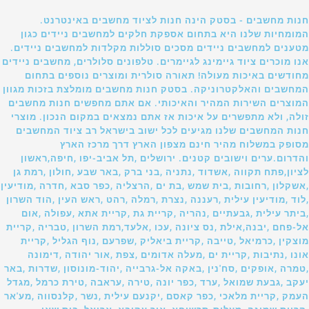
חנות מחשבים - בסטק הינה חנות לציוד מחשבים באינטרנט.
המומחיות שלנו היא בתחום אספקת חלקים למחשבים ניידים כגון
מטענים למחשבים ניידים מסכים סוללות מקלדות למחשבים ניידים.
אנו מוכרים ציוד גיימינג לגיימרים. טלפונים סלולרים, מחשבים ניידים
מחודשים באיכות מעולה! תאורה סולרית ומוצרים נוספים בתחום
המחשבים והאלקטרוניקה. בסטק חנות מחשבים מומלצת בזכות מגוון
המוצרים השירות המהיר והאיכותי. אם אתם מחפשים חנות מחשבים
זולה, ולא מתפשרים על איכות אז אתם נמצאים במקום הנכון. מוצרי
חנות המחשבים שלנו מגיעים לכל ישוב בישראל רב ציוד המחשבים
מסופק במשלוח מהיר חינם מצפון הארץ דרך מרכז הארץ
והדרום.ערים וישובים קטנים. ירושלים ,תל אביב-יפו ,חיפה,ראשון
לציון,פתח תקווה ,אשדוד ,נתניה ,בני ברק ,באר שבע ,חולון ,רמת גן
,אשקלון ,רחובות ,בית שמש ,בת ים ,הרצליה ,כפר סבא ,חדרה ,מודיעין
,לוד ,מודיעין עילית ,רעננה ,נצרת ,רמלה ,רהט ,ראש העין ,הוד השרון
,ביתר עילית ,גבעתיים ,נהריה ,קריית גת ,קריית אתא ,עפולה ,אום
אל-פחם ,יבנה,אילת ,נס ציונה ,עכו ,אלעד,רמת השרון ,טבריה ,קריית
מוצקין ,כרמיאל ,טייבה ,קריית ביאליק ,שפרעם ,נוף הגליל ,קריית
אונו ,נתיבות ,קריית ים ,מעלה אדומים ,צפת ,אור יהודה ,דימונה
,טמרה ,אופקים ,סח'נין ,באקה אל-גרבייה ,יהוד-מונוסון ,שדרות ,באר
יעקב ,גבעת שמואל ,ערד ,כפר יונה ,טירה ,עראבה ,טירת כרמל ,מגדל
העמק ,קריית מלאכי ,כפר קאסם ,יקנעם עילית ,נשר ,קלנסווה ,מע'אר