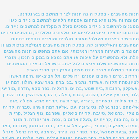
חנות מחשבים - בסטק הינה חנות לציוד מחשבים באינטרנט.
המומחיות שלנו היא בתחום אספקת חלקים למחשבים ניידים כגון
מטענים למחשבים ניידים מסכים סוללות מקלדות למחשבים ניידים.
אנו מוכרים ציוד גיימינג לגיימרים. טלפונים סלולרים, מחשבים ניידים
מחודשים באיכות מעולה! תאורה סולרית ומוצרים נוספים בתחום
המחשבים והאלקטרוניקה. בסטק חנות מחשבים מומלצת בזכות מגוון
המוצרים השירות המהיר והאיכותי. אם אתם מחפשים חנות מחשבים
זולה, ולא מתפשרים על איכות אז אתם נמצאים במקום הנכון. מוצרי
חנות המחשבים שלנו מגיעים לכל ישוב בישראל רב ציוד המחשבים
מסופק במשלוח מהיר חינם מצפון הארץ דרך מרכז הארץ
והדרום.ערים וישובים קטנים. ירושלים ,תל אביב-יפו ,חיפה,ראשון
לציון,פתח תקווה ,אשדוד ,נתניה ,בני ברק ,באר שבע ,חולון ,רמת גן
,אשקלון ,רחובות ,בית שמש ,בת ים ,הרצליה ,כפר סבא ,חדרה ,מודיעין
,לוד ,מודיעין עילית ,רעננה ,נצרת ,רמלה ,רהט ,ראש העין ,הוד השרון
,ביתר עילית ,גבעתיים ,נהריה ,קריית גת ,קריית אתא ,עפולה ,אום
אל-פחם ,יבנה,אילת ,נס ציונה ,עכו ,אלעד,רמת השרון ,טבריה ,קריית
מוצקין ,כרמיאל ,טייבה ,קריית ביאליק ,שפרעם ,נוף הגליל ,קריית
אונו ,נתיבות ,קריית ים ,מעלה אדומים ,צפת ,אור יהודה ,דימונה
,טמרה ,אופקים ,סח'נין ,באקה אל-גרבייה ,יהוד-מונוסון ,שדרות ,באר
יעקב ,גבעת שמואל ,ערד ,כפר יונה ,טירה ,עראבה ,טירת כרמל ,מגדל
העמק ,קריית מלאכי ,כפר קאסם ,יקנעם עילית ,נשר ,קלנסווה ,מע'אר