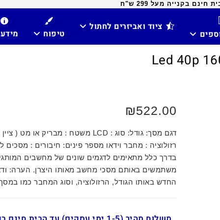
ינם בקנייה מעל 299 ש"ח
ציוד ואביזרים לחתול
טיפוח
מידע
וספים
₪
522.00
דגם מסך: גודל: סוג : LCD משטח : מבריק או מט (
רזולוציה : מחבר וידאו מספר פינים: חיבורים : מסכים ל
בדרך כלל מתאימים לדגמים שונים של מחשבים המותגי
משתמשים באותם מסכי מחשב מאותו היצרן. הערה: וד
החדש באותו הגודל, הרזולוציה, וסוג המחבר כמו במסך
משלוח מהיר (1-5 ימי עסקים) עד הבית חינ