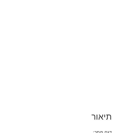
תיאור
דגם מסך: