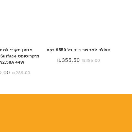
סוללה למחשב נייד דל xps 9550
מטען מקורי למחש
מיקרוסופט ce
₪
355.50
₪
395.00
V/2.58A 44W
המחי
0.00
₪
289.00
המקור
היה:
9.00.