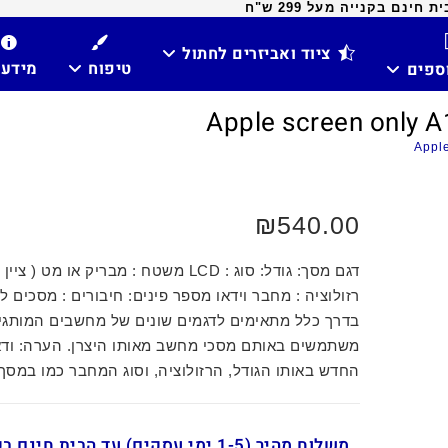
ינם בקנייה מעל 299 ש"ח
ציוד ואביזרים לחתול
טיפוח
מידע
וספים
₪
540.00
דגם מסך: גודל: סוג : LCD משטח : מבריק או מט (
רזולוציה : מחבר וידאו מספר פינים: חיבורים : מסכים ל
בדרך כלל מתאימים לדגמים שונים של מחשבים המותגי
משתמשים באותם מסכי מחשב מאותו היצרן. הערה: וד
החדש באותו הגודל, הרזולוציה, וסוג המחבר כמו במסך
משלוח מהיר (1-5 ימי עסקים) עד הבית חינ