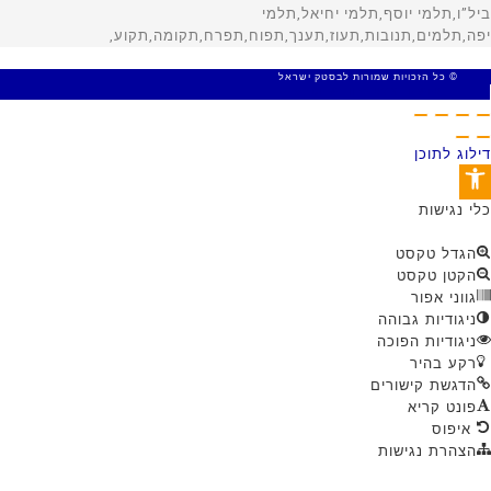
© כל הזכויות שמורות לבסטק ישראל
MADE WITH 🤍 BY SITE WEB
דילוג לתוכן
פתח סרגל נגישות
כלי נגישות
הגדל טקסט
הקטן טקסט
גווני אפור
ניגודיות גבוהה
ניגודיות הפוכה
רקע בהיר
הדגשת קישורים
פונט קריא
איפוס
הצהרת נגישות