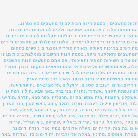
חנות מחשבים - בסטק הינה חנות לציוד מחשבים באינטרנט.
המומחיות שלנו היא בתחום אספקת חלקים למחשבים ניידים כגון
מטענים למחשבים ניידים מסכים סוללות מקלדות למחשבים ניידים.
אנו מוכרים ציוד גיימינג לגיימרים. טלפונים סלולרים, מחשבים ניידים
מחודשים באיכות מעולה! תאורה סולרית ומוצרים נוספים בתחום
המחשבים והאלקטרוניקה. בסטק חנות מחשבים מומלצת בזכות מגוון
המוצרים השירות המהיר והאיכותי. אם אתם מחפשים חנות מחשבים
זולה, ולא מתפשרים על איכות אז אתם נמצאים במקום הנכון. מוצרי
חנות המחשבים שלנו מגיעים לכל ישוב בישראל רב ציוד המחשבים
מסופק במשלוח מהיר חינם מצפון הארץ דרך מרכז הארץ
והדרום.ערים וישובים קטנים. ירושלים ,תל אביב-יפו ,חיפה,ראשון
לציון,פתח תקווה ,אשדוד ,נתניה ,בני ברק ,באר שבע ,חולון ,רמת גן
,אשקלון ,רחובות ,בית שמש ,בת ים ,הרצליה ,כפר סבא ,חדרה ,מודיעין
,לוד ,מודיעין עילית ,רעננה ,נצרת ,רמלה ,רהט ,ראש העין ,הוד השרון
,ביתר עילית ,גבעתיים ,נהריה ,קריית גת ,קריית אתא ,עפולה ,אום
אל-פחם ,יבנה,אילת ,נס ציונה ,עכו ,אלעד,רמת השרון ,טבריה ,קריית
מוצקין ,כרמיאל ,טייבה ,קריית ביאליק ,שפרעם ,נוף הגליל ,קריית
אונו ,נתיבות ,קריית ים ,מעלה אדומים ,צפת ,אור יהודה ,דימונה
,טמרה ,אופקים ,סח'נין ,באקה אל-גרבייה ,יהוד-מונוסון ,שדרות ,באר