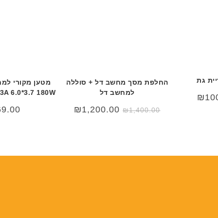
ית גת
החלפת מסך מחשב דל + סוללה
מטען מקורי למח
למחשב דל
3A 6.0*3.7 180W
ר
המחיר
₪
10
י
הנוכחי
המחיר
המחיר
69.00
₪
1,200.00
הוא:
₪
1,400.00
המקורי
הנוכחי
₪100.00.
₪20
היה:
הוא:
₪1,200.00.
₪1,400.00.