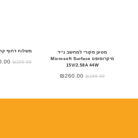
משלוח דחוף קרי
מטען מקורי למחשב נייד
מיקרוסופט Microsoft Surface
המחי
0.00
₪
200.00
המקור
15V/2.58A 44W
היה:
0.00.
המחיר
המחיר
₪
260.00
₪
289.00
המקורי
הנוכחי
היה:
הוא:
₪260.00.
₪289.00.