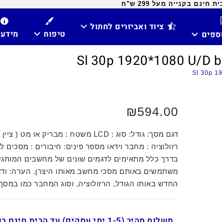
ינם בקנייה מעל 299 ש"ח
ציוד ואביזרים לחתול
טיפוח
מידע
וספים
₪
594.00
דגם מסך: גודל: סוג : LCD משטח : מבריק או מט (
רזולוציה : מחבר וידאו מספר פינים: חיבורים : מסכים ל
בדרך כלל מתאימים לדגמים שונים של מחשבים המותגי
משתמשים באותם מסכי מחשב מאותו היצרן. הערה: וד
החדש באותו הגודל, הרזולוציה, וסוג המחבר כמו במסך
משלוח מהיר (1-5 ימי עסקים) עד הבית חינ