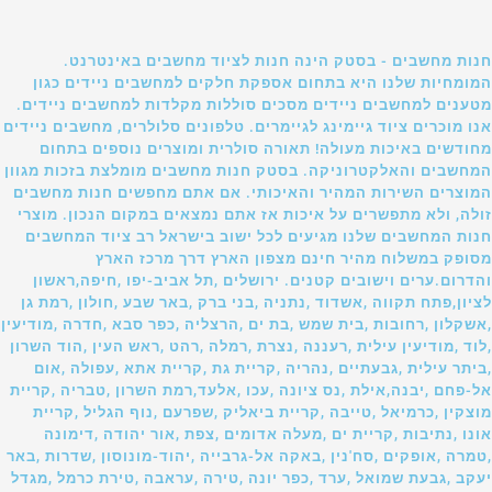
חנות מחשבים - בסטק הינה חנות לציוד מחשבים באינטרנט.
המומחיות שלנו היא בתחום אספקת חלקים למחשבים ניידים כגון
מטענים למחשבים ניידים מסכים סוללות מקלדות למחשבים ניידים.
אנו מוכרים ציוד גיימינג לגיימרים. טלפונים סלולרים, מחשבים ניידים
מחודשים באיכות מעולה! תאורה סולרית ומוצרים נוספים בתחום
המחשבים והאלקטרוניקה. בסטק חנות מחשבים מומלצת בזכות מגוון
המוצרים השירות המהיר והאיכותי. אם אתם מחפשים חנות מחשבים
זולה, ולא מתפשרים על איכות אז אתם נמצאים במקום הנכון. מוצרי
חנות המחשבים שלנו מגיעים לכל ישוב בישראל רב ציוד המחשבים
מסופק במשלוח מהיר חינם מצפון הארץ דרך מרכז הארץ
והדרום.ערים וישובים קטנים. ירושלים ,תל אביב-יפו ,חיפה,ראשון
לציון,פתח תקווה ,אשדוד ,נתניה ,בני ברק ,באר שבע ,חולון ,רמת גן
,אשקלון ,רחובות ,בית שמש ,בת ים ,הרצליה ,כפר סבא ,חדרה ,מודיעין
,לוד ,מודיעין עילית ,רעננה ,נצרת ,רמלה ,רהט ,ראש העין ,הוד השרון
,ביתר עילית ,גבעתיים ,נהריה ,קריית גת ,קריית אתא ,עפולה ,אום
אל-פחם ,יבנה,אילת ,נס ציונה ,עכו ,אלעד,רמת השרון ,טבריה ,קריית
מוצקין ,כרמיאל ,טייבה ,קריית ביאליק ,שפרעם ,נוף הגליל ,קריית
אונו ,נתיבות ,קריית ים ,מעלה אדומים ,צפת ,אור יהודה ,דימונה
,טמרה ,אופקים ,סח'נין ,באקה אל-גרבייה ,יהוד-מונוסון ,שדרות ,באר
יעקב ,גבעת שמואל ,ערד ,כפר יונה ,טירה ,עראבה ,טירת כרמל ,מגדל