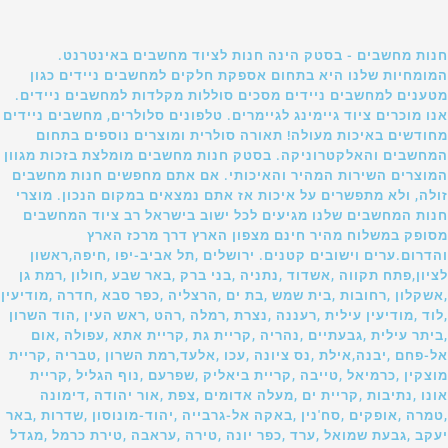
חנות מחשבים - בסטק הינה חנות לציוד מחשבים באינטרנט.
המומחיות שלנו היא בתחום אספקת חלקים למחשבים ניידים כגון
מטענים למחשבים ניידים מסכים סוללות מקלדות למחשבים ניידים.
אנו מוכרים ציוד גיימינג לגיימרים. טלפונים סלולרים, מחשבים ניידים
מחודשים באיכות מעולה! תאורה סולרית ומוצרים נוספים בתחום
המחשבים והאלקטרוניקה. בסטק חנות מחשבים מומלצת בזכות מגוון
המוצרים השירות המהיר והאיכותי. אם אתם מחפשים חנות מחשבים
זולה, ולא מתפשרים על איכות אז אתם נמצאים במקום הנכון. מוצרי
חנות המחשבים שלנו מגיעים לכל ישוב בישראל רב ציוד המחשבים
מסופק במשלוח מהיר חינם מצפון הארץ דרך מרכז הארץ
והדרום.ערים וישובים קטנים. ירושלים ,תל אביב-יפו ,חיפה,ראשון
לציון,פתח תקווה ,אשדוד ,נתניה ,בני ברק ,באר שבע ,חולון ,רמת גן
,אשקלון ,רחובות ,בית שמש ,בת ים ,הרצליה ,כפר סבא ,חדרה ,מודיעין
,לוד ,מודיעין עילית ,רעננה ,נצרת ,רמלה ,רהט ,ראש העין ,הוד השרון
,ביתר עילית ,גבעתיים ,נהריה ,קריית גת ,קריית אתא ,עפולה ,אום
אל-פחם ,יבנה,אילת ,נס ציונה ,עכו ,אלעד,רמת השרון ,טבריה ,קריית
מוצקין ,כרמיאל ,טייבה ,קריית ביאליק ,שפרעם ,נוף הגליל ,קריית
אונו ,נתיבות ,קריית ים ,מעלה אדומים ,צפת ,אור יהודה ,דימונה
,טמרה ,אופקים ,סח'נין ,באקה אל-גרבייה ,יהוד-מונוסון ,שדרות ,באר
יעקב ,גבעת שמואל ,ערד ,כפר יונה ,טירה ,עראבה ,טירת כרמל ,מגדל