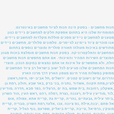
חנות מחשבים - בסטק הינה חנות לציוד מחשבים באינטרנט.
המומחיות שלנו היא בתחום אספקת חלקים למחשבים ניידים כגון
מטענים למחשבים ניידים מסכים סוללות מקלדות למחשבים ניידים.
אנו מוכרים ציוד גיימינג לגיימרים. טלפונים סלולרים, מחשבים ניידים
מחודשים באיכות מעולה! תאורה סולרית ומוצרים נוספים בתחום
המחשבים והאלקטרוניקה. בסטק חנות מחשבים מומלצת בזכות מגוון
המוצרים השירות המהיר והאיכותי. אם אתם מחפשים חנות מחשבים
זולה, ולא מתפשרים על איכות אז אתם נמצאים במקום הנכון. מוצרי
חנות המחשבים שלנו מגיעים לכל ישוב בישראל רב ציוד המחשבים
מסופק במשלוח מהיר חינם מצפון הארץ דרך מרכז הארץ
והדרום.ערים וישובים קטנים. ירושלים ,תל אביב-יפו ,חיפה,ראשון
לציון,פתח תקווה ,אשדוד ,נתניה ,בני ברק ,באר שבע ,חולון ,רמת גן
,אשקלון ,רחובות ,בית שמש ,בת ים ,הרצליה ,כפר סבא ,חדרה ,מודיעין
,לוד ,מודיעין עילית ,רעננה ,נצרת ,רמלה ,רהט ,ראש העין ,הוד השרון
,ביתר עילית ,גבעתיים ,נהריה ,קריית גת ,קריית אתא ,עפולה ,אום
אל-פחם ,יבנה,אילת ,נס ציונה ,עכו ,אלעד,רמת השרון ,טבריה ,קריית
מוצקין ,כרמיאל ,טייבה ,קריית ביאליק ,שפרעם ,נוף הגליל ,קריית
אונו ,נתיבות ,קריית ים ,מעלה אדומים ,צפת ,אור יהודה ,דימונה