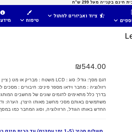
ינם בקנייה מעל 299 ש"ח
ציוד ואביזרים לחתול
טיפוח
מידע
וספים
₪
544.00
דגם מסך: גודל: סוג : LCD משטח : מבריק או מט (
רזולוציה : מחבר וידאו מספר פינים: חיבורים : מסכים ל
בדרך כלל מתאימים לדגמים שונים של מחשבים המותגי
משתמשים באותם מסכי מחשב מאותו היצרן. הערה: וד
החדש באותו הגודל, הרזולוציה, וסוג המחבר כמו במסך
משלוח מהיר (1-5 ימי עסקים) עד הבית חינ