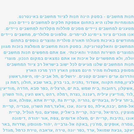
חנות מחשבים - בסטק הינה חנות לציוד מחשבים באינטרנט.
המומחיות שלנו היא בתחום אספקת חלקים למחשבים ניידים כגון
מטענים למחשבים ניידים מסכים סוללות מקלדות למחשבים ניידים.
אנו מוכרים ציוד גיימינג לגיימרים. טלפונים סלולרים, מחשבים ניידים
מחודשים באיכות מעולה! תאורה סולרית ומוצרים נוספים בתחום
המחשבים והאלקטרוניקה. בסטק חנות מחשבים מומלצת בזכות מגוון
המוצרים השירות המהיר והאיכותי. אם אתם מחפשים חנות מחשבים
זולה, ולא מתפשרים על איכות אז אתם נמצאים במקום הנכון. מוצרי
חנות המחשבים שלנו מגיעים לכל ישוב בישראל רב ציוד המחשבים
מסופק במשלוח מהיר חינם מצפון הארץ דרך מרכז הארץ
והדרום.ערים וישובים קטנים. ירושלים ,תל אביב-יפו ,חיפה,ראשון
לציון,פתח תקווה ,אשדוד ,נתניה ,בני ברק ,באר שבע ,חולון ,רמת גן
,אשקלון ,רחובות ,בית שמש ,בת ים ,הרצליה ,כפר סבא ,חדרה ,מודיעין
,לוד ,מודיעין עילית ,רעננה ,נצרת ,רמלה ,רהט ,ראש העין ,הוד השרון
,ביתר עילית ,גבעתיים ,נהריה ,קריית גת ,קריית אתא ,עפולה ,אום
אל-פחם ,יבנה,אילת ,נס ציונה ,עכו ,אלעד,רמת השרון ,טבריה ,קריית
מוצקין ,כרמיאל ,טייבה ,קריית ביאליק ,שפרעם ,נוף הגליל ,קריית
אונו ,נתיבות ,קריית ים ,מעלה אדומים ,צפת ,אור יהודה ,דימונה
,טמרה ,אופקים ,סח'נין ,באקה אל-גרבייה ,יהוד-מונוסון ,שדרות ,באר
יעקב ,גבעת שמואל ,ערד ,כפר יונה ,טירה ,עראבה ,טירת כרמל ,מגדל