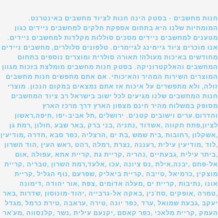
חנות מחשבים - בסטק הינה חנות לציוד מחשבים באינטרנט.
המומחיות שלנו היא בתחום אספקת חלקים למחשבים ניידים כגון
מטענים למחשבים ניידים מסכים סוללות מקלדות למחשבים ניידים.
אנו מוכרים ציוד גיימינג לגיימרים. טלפונים סלולרים, מחשבים ניידים
מחודשים באיכות מעולה! תאורה סולרית ומוצרים נוספים בתחום
המחשבים והאלקטרוניקה. בסטק חנות מחשבים מומלצת בזכות מגוון
המוצרים השירות המהיר והאיכותי. אם אתם מחפשים חנות מחשבים
זולה, ולא מתפשרים על איכות אז אתם נמצאים במקום הנכון. מוצרי
חנות המחשבים שלנו מגיעים לכל ישוב בישראל רב ציוד המחשבים
מסופק במשלוח מהיר חינם מצפון הארץ דרך מרכז הארץ
והדרום.ערים וישובים קטנים. ירושלים ,תל אביב-יפו ,חיפה,ראשון
לציון,פתח תקווה ,אשדוד ,נתניה ,בני ברק ,באר שבע ,חולון ,רמת גן
,אשקלון ,רחובות ,בית שמש ,בת ים ,הרצליה ,כפר סבא ,חדרה ,מודיעין
,לוד ,מודיעין עילית ,רעננה ,נצרת ,רמלה ,רהט ,ראש העין ,הוד השרון
,ביתר עילית ,גבעתיים ,נהריה ,קריית גת ,קריית אתא ,עפולה ,אום
אל-פחם ,יבנה,אילת ,נס ציונה ,עכו ,אלעד,רמת השרון ,טבריה ,קריית
מוצקין ,כרמיאל ,טייבה ,קריית ביאליק ,שפרעם ,נוף הגליל ,קריית
אונו ,נתיבות ,קריית ים ,מעלה אדומים ,צפת ,אור יהודה ,דימונה
,טמרה ,אופקים ,סח'נין ,באקה אל-גרבייה ,יהוד-מונוסון ,שדרות ,באר
יעקב ,גבעת שמואל ,ערד ,כפר יונה ,טירה ,עראבה ,טירת כרמל ,מגדל
העמק ,קריית מלאכי ,כפר קאסם ,יקנעם עילית ,נשר ,קלנסווה ,מע'אר