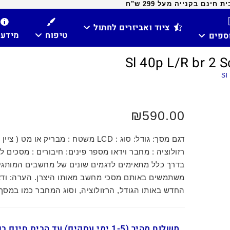
ינם בקנייה מעל 299 ש"ח
ציוד ואביזרים לחתול
טיפוח
מידע
וספים
₪
590.00
דגם מסך: גודל: סוג : LCD משטח : מבריק או מט (
רזולוציה : מחבר וידאו מספר פינים: חיבורים : מסכים ל
בדרך כלל מתאימים לדגמים שונים של מחשבים המותגי
משתמשים באותם מסכי מחשב מאותו היצרן. הערה: וד
החדש באותו הגודל, הרזולוציה, וסוג המחבר כמו במסך
משלוח מהיר (1-5 ימי עסקים) עד הבית חינ