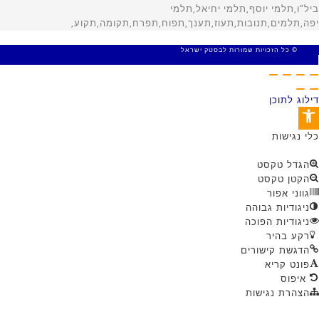
© כל הזכויות שמורות לבסטק ישראל
MADE WITH 🤍 BY SITE WEB
דילוג לתוכן
פתח סרגל נגישות
כלי נגישות
הגדל טקסט
הקטן טקסט
גווני אפור
ניגודיות גבוהה
ניגודיות הפוכה
רקע בהיר
הדגשת קישורים
פונט קריא
איפוס
הצהרת נגישות