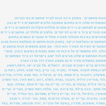
חנות מחשבים - בסטק הינה חנות לציוד מחשבים באינטרנט.
המומחיות שלנו היא בתחום אספקת חלקים למחשבים ניידים כגון
מטענים למחשבים ניידים מסכים סוללות מקלדות למחשבים ניידים.
אנו מוכרים ציוד גיימינג לגיימרים. טלפונים סלולרים, מחשבים ניידים
מחודשים באיכות מעולה! תאורה סולרית ומוצרים נוספים בתחום
המחשבים והאלקטרוניקה. בסטק חנות מחשבים מומלצת בזכות מגוון
המוצרים השירות המהיר והאיכותי. אם אתם מחפשים חנות מחשבים
זולה, ולא מתפשרים על איכות אז אתם נמצאים במקום הנכון. מוצרי
חנות המחשבים שלנו מגיעים לכל ישוב בישראל רב ציוד המחשבים
מסופק במשלוח מהיר חינם מצפון הארץ דרך מרכז הארץ
והדרום.ערים וישובים קטנים. ירושלים ,תל אביב-יפו ,חיפה,ראשון
לציון,פתח תקווה ,אשדוד ,נתניה ,בני ברק ,באר שבע ,חולון ,רמת גן
,אשקלון ,רחובות ,בית שמש ,בת ים ,הרצליה ,כפר סבא ,חדרה ,מודיעין
,לוד ,מודיעין עילית ,רעננה ,נצרת ,רמלה ,רהט ,ראש העין ,הוד השרון
,ביתר עילית ,גבעתיים ,נהריה ,קריית גת ,קריית אתא ,עפולה ,אום
אל-פחם ,יבנה,אילת ,נס ציונה ,עכו ,אלעד,רמת השרון ,טבריה ,קריית
מוצקין ,כרמיאל ,טייבה ,קריית ביאליק ,שפרעם ,נוף הגליל ,קריית
אונו ,נתיבות ,קריית ים ,מעלה אדומים ,צפת ,אור יהודה ,דימונה
,טמרה ,אופקים ,סח'נין ,באקה אל-גרבייה ,יהוד-מונוסון ,שדרות ,באר