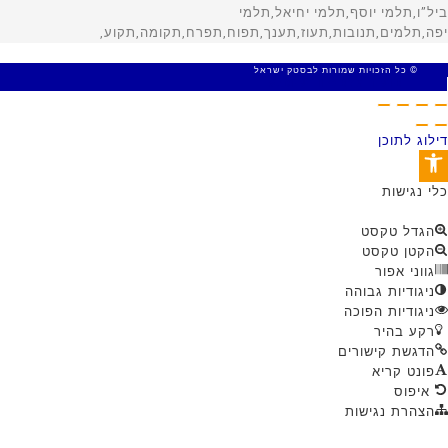
© כל הזכויות שמורות לבסטק ישראל
MADE WITH 🤍 BY SITE WEB
דילוג לתוכן
פתח סרגל נגישות
כלי נגישות
הגדל טקסט
הקטן טקסט
גווני אפור
ניגודיות גבוהה
ניגודיות הפוכה
רקע בהיר
הדגשת קישורים
פונט קריא
איפוס
הצהרת נגישות