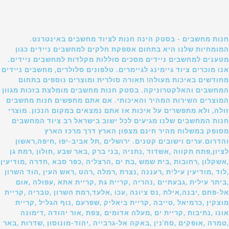
חנות מחשבים - בסטק הינה חנות לציוד מחשבים באינטרנט.
המומחיות שלנו היא בתחום אספקת חלקים למחשבים ניידים כגון
מטענים למחשבים ניידים מסכים סוללות מקלדות למחשבים ניידים.
אנו מוכרים ציוד גיימינג לגיימרים. טלפונים סלולרים, מחשבים ניידים
מחודשים באיכות מעולה! תאורה סולרית ומוצרים נוספים בתחום
המחשבים והאלקטרוניקה. בסטק חנות מחשבים מומלצת בזכות מגוון
המוצרים השירות המהיר והאיכותי. אם אתם מחפשים חנות מחשבים
זולה, ולא מתפשרים על איכות אז אתם נמצאים במקום הנכון. מוצרי
חנות המחשבים שלנו מגיעים לכל ישוב בישראל רב ציוד המחשבים
מסופק במשלוח מהיר חינם מצפון הארץ דרך מרכז הארץ
והדרום.ערים וישובים קטנים. ירושלים ,תל אביב-יפו ,חיפה,ראשון
לציון,פתח תקווה ,אשדוד ,נתניה ,בני ברק ,באר שבע ,חולון ,רמת גן
,אשקלון ,רחובות ,בית שמש ,בת ים ,הרצליה ,כפר סבא ,חדרה ,מודיעין
,לוד ,מודיעין עילית ,רעננה ,נצרת ,רמלה ,רהט ,ראש העין ,הוד השרון
,ביתר עילית ,גבעתיים ,נהריה ,קריית גת ,קריית אתא ,עפולה ,אום
אל-פחם ,יבנה,אילת ,נס ציונה ,עכו ,אלעד,רמת השרון ,טבריה ,קריית
מוצקין ,כרמיאל ,טייבה ,קריית ביאליק ,שפרעם ,נוף הגליל ,קריית
אונו ,נתיבות ,קריית ים ,מעלה אדומים ,צפת ,אור יהודה ,דימונה
,טמרה ,אופקים ,סח'נין ,באקה אל-גרבייה ,יהוד-מונוסון ,שדרות ,באר