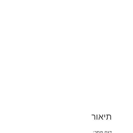
תיאור
דגם מסך: