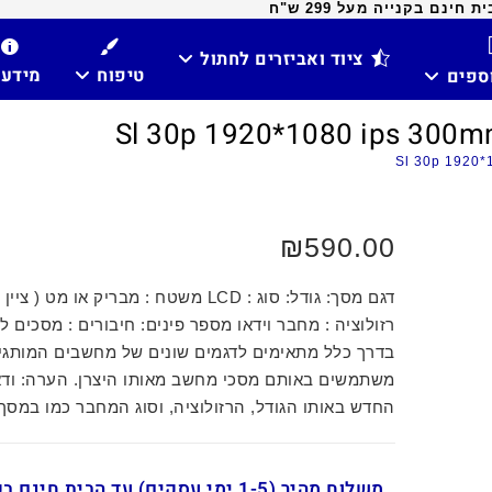
ינם בקנייה מעל 299 ש"ח
ציוד ואביזרים לחתול
טיפוח
מידע
וספים
₪
590.00
דגם מסך: גודל: סוג : LCD משטח : מבריק או מט (
רזולוציה : מחבר וידאו מספר פינים: חיבורים : מסכים ל
בדרך כלל מתאימים לדגמים שונים של מחשבים המותגי
משתמשים באותם מסכי מחשב מאותו היצרן. הערה: וד
החדש באותו הגודל, הרזולוציה, וסוג המחבר כמו במסך
משלוח מהיר (1-5 ימי עסקים) עד הבית חינ