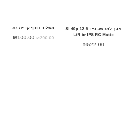
משלוח דחוף קריית גת
מסך למחשב נייד 12.5 Sl 40p
L/R br IPS RC Matte
המחיר
המחיר
₪
100.00
₪
200.00
המקורי
הנוכחי
₪
522.00
היה:
הוא:
00.00.
₪200.00.