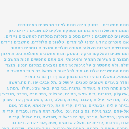
חנות מחשבים - בסטק הינה חנות לציוד מחשבים באינטרנט.
המומחיות שלנו היא בתחום אספקת חלקים למחשבים ניידים כגון
מטענים למחשבים ניידים מסכים סוללות מקלדות למחשבים ניידים.
אנו מוכרים ציוד גיימינג לגיימרים. טלפונים סלולרים, מחשבים ניידים
מחודשים באיכות מעולה! תאורה סולרית ומוצרים נוספים בתחום
המחשבים והאלקטרוניקה. בסטק חנות מחשבים מומלצת בזכות מגוון
המוצרים השירות המהיר והאיכותי. אם אתם מחפשים חנות מחשבים
זולה, ולא מתפשרים על איכות אז אתם נמצאים במקום הנכון. מוצרי
חנות המחשבים שלנו מגיעים לכל ישוב בישראל רב ציוד המחשבים
מסופק במשלוח מהיר חינם מצפון הארץ דרך מרכז הארץ
והדרום.ערים וישובים קטנים. ירושלים ,תל אביב-יפו ,חיפה,ראשון
לציון,פתח תקווה ,אשדוד ,נתניה ,בני ברק ,באר שבע ,חולון ,רמת גן
,אשקלון ,רחובות ,בית שמש ,בת ים ,הרצליה ,כפר סבא ,חדרה ,מודיעין
,לוד ,מודיעין עילית ,רעננה ,נצרת ,רמלה ,רהט ,ראש העין ,הוד השרון
,ביתר עילית ,גבעתיים ,נהריה ,קריית גת ,קריית אתא ,עפולה ,אום
אל-פחם ,יבנה,אילת ,נס ציונה ,עכו ,אלעד,רמת השרון ,טבריה ,קריית
מוצקין ,כרמיאל ,טייבה ,קריית ביאליק ,שפרעם ,נוף הגליל ,קריית
אונו ,נתיבות ,קריית ים ,מעלה אדומים ,צפת ,אור יהודה ,דימונה
,טמרה ,אופקים ,סח'נין ,באקה אל-גרבייה ,יהוד-מונוסון ,שדרות ,באר