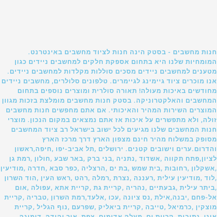
חנות מחשבים - בסטק הינה חנות לציוד מחשבים באינטרנט.
המומחיות שלנו היא בתחום אספקת חלקים למחשבים ניידים כגון
מטענים למחשבים ניידים מסכים סוללות מקלדות למחשבים ניידים.
אנו מוכרים ציוד גיימינג לגיימרים. טלפונים סלולרים, מחשבים ניידים
מחודשים באיכות מעולה! תאורה סולרית ומוצרים נוספים בתחום
המחשבים והאלקטרוניקה. בסטק חנות מחשבים מומלצת בזכות מגוון
המוצרים השירות המהיר והאיכותי. אם אתם מחפשים חנות מחשבים
זולה, ולא מתפשרים על איכות אז אתם נמצאים במקום הנכון. מוצרי
חנות המחשבים שלנו מגיעים לכל ישוב בישראל רב ציוד המחשבים
מסופק במשלוח מהיר חינם מצפון הארץ דרך מרכז הארץ
והדרום.ערים וישובים קטנים. ירושלים ,תל אביב-יפו ,חיפה,ראשון
לציון,פתח תקווה ,אשדוד ,נתניה ,בני ברק ,באר שבע ,חולון ,רמת גן
,אשקלון ,רחובות ,בית שמש ,בת ים ,הרצליה ,כפר סבא ,חדרה ,מודיעין
,לוד ,מודיעין עילית ,רעננה ,נצרת ,רמלה ,רהט ,ראש העין ,הוד השרון
,ביתר עילית ,גבעתיים ,נהריה ,קריית גת ,קריית אתא ,עפולה ,אום
אל-פחם ,יבנה,אילת ,נס ציונה ,עכו ,אלעד,רמת השרון ,טבריה ,קריית
מוצקין ,כרמיאל ,טייבה ,קריית ביאליק ,שפרעם ,נוף הגליל ,קריית
אונו ,נתיבות ,קריית ים ,מעלה אדומים ,צפת ,אור יהודה ,דימונה