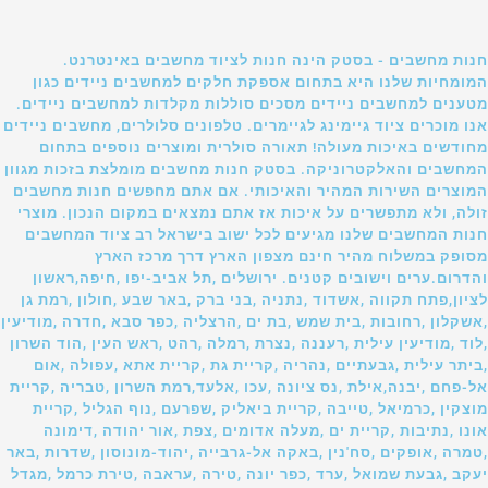
חנות מחשבים - בסטק הינה חנות לציוד מחשבים באינטרנט.
המומחיות שלנו היא בתחום אספקת חלקים למחשבים ניידים כגון
מטענים למחשבים ניידים מסכים סוללות מקלדות למחשבים ניידים.
אנו מוכרים ציוד גיימינג לגיימרים. טלפונים סלולרים, מחשבים ניידים
מחודשים באיכות מעולה! תאורה סולרית ומוצרים נוספים בתחום
המחשבים והאלקטרוניקה. בסטק חנות מחשבים מומלצת בזכות מגוון
המוצרים השירות המהיר והאיכותי. אם אתם מחפשים חנות מחשבים
זולה, ולא מתפשרים על איכות אז אתם נמצאים במקום הנכון. מוצרי
חנות המחשבים שלנו מגיעים לכל ישוב בישראל רב ציוד המחשבים
מסופק במשלוח מהיר חינם מצפון הארץ דרך מרכז הארץ
והדרום.ערים וישובים קטנים. ירושלים ,תל אביב-יפו ,חיפה,ראשון
לציון,פתח תקווה ,אשדוד ,נתניה ,בני ברק ,באר שבע ,חולון ,רמת גן
,אשקלון ,רחובות ,בית שמש ,בת ים ,הרצליה ,כפר סבא ,חדרה ,מודיעין
,לוד ,מודיעין עילית ,רעננה ,נצרת ,רמלה ,רהט ,ראש העין ,הוד השרון
,ביתר עילית ,גבעתיים ,נהריה ,קריית גת ,קריית אתא ,עפולה ,אום
אל-פחם ,יבנה,אילת ,נס ציונה ,עכו ,אלעד,רמת השרון ,טבריה ,קריית
מוצקין ,כרמיאל ,טייבה ,קריית ביאליק ,שפרעם ,נוף הגליל ,קריית
אונו ,נתיבות ,קריית ים ,מעלה אדומים ,צפת ,אור יהודה ,דימונה
,טמרה ,אופקים ,סח'נין ,באקה אל-גרבייה ,יהוד-מונוסון ,שדרות ,באר
יעקב ,גבעת שמואל ,ערד ,כפר יונה ,טירה ,עראבה ,טירת כרמל ,מגדל