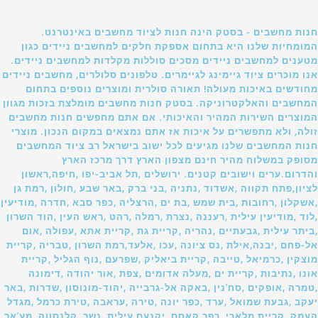
חנות מחשבים - בסטק הינה חנות לציוד מחשבים באינטרנט.
המומחיות שלנו היא בתחום אספקת חלקים למחשבים ניידים כגון
מטענים למחשבים ניידים מסכים סוללות מקלדות למחשבים ניידים.
אנו מוכרים ציוד גיימינג לגיימרים. טלפונים סלולרים, מחשבים ניידים
מחודשים באיכות מעולה! תאורה סולרית ומוצרים נוספים בתחום
המחשבים והאלקטרוניקה. בסטק חנות מחשבים מומלצת בזכות מגוון
המוצרים השירות המהיר והאיכותי. אם אתם מחפשים חנות מחשבים
זולה, ולא מתפשרים על איכות אז אתם נמצאים במקום הנכון. מוצרי
חנות המחשבים שלנו מגיעים לכל ישוב בישראל רב ציוד המחשבים
מסופק במשלוח מהיר חינם מצפון הארץ דרך מרכז הארץ
והדרום.ערים וישובים קטנים. ירושלים ,תל אביב-יפו ,חיפה,ראשון
לציון,פתח תקווה ,אשדוד ,נתניה ,בני ברק ,באר שבע ,חולון ,רמת גן
,אשקלון ,רחובות ,בית שמש ,בת ים ,הרצליה ,כפר סבא ,חדרה ,מודיעין
,לוד ,מודיעין עילית ,רעננה ,נצרת ,רמלה ,רהט ,ראש העין ,הוד השרון
,ביתר עילית ,גבעתיים ,נהריה ,קריית גת ,קריית אתא ,עפולה ,אום
אל-פחם ,יבנה,אילת ,נס ציונה ,עכו ,אלעד,רמת השרון ,טבריה ,קריית
מוצקין ,כרמיאל ,טייבה ,קריית ביאליק ,שפרעם ,נוף הגליל ,קריית
אונו ,נתיבות ,קריית ים ,מעלה אדומים ,צפת ,אור יהודה ,דימונה
,טמרה ,אופקים ,סח'נין ,באקה אל-גרבייה ,יהוד-מונוסון ,שדרות ,באר
יעקב ,גבעת שמואל ,ערד ,כפר יונה ,טירה ,עראבה ,טירת כרמל ,מגדל
העמק ,קריית מלאכי ,כפר קאסם ,יקנעם עילית ,נשר ,קלנסווה ,מע'אר