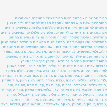
חנות מחשבים - בסטק הינה חנות לציוד מחשבים באינטרנט.
המומחיות שלנו היא בתחום אספקת חלקים למחשבים ניידים כגון
מטענים למחשבים ניידים מסכים סוללות מקלדות למחשבים ניידים.
אנו מוכרים ציוד גיימינג לגיימרים. טלפונים סלולרים, מחשבים ניידים
מחודשים באיכות מעולה! תאורה סולרית ומוצרים נוספים בתחום
המחשבים והאלקטרוניקה. בסטק חנות מחשבים מומלצת בזכות מגוון
המוצרים השירות המהיר והאיכותי. אם אתם מחפשים חנות מחשבים
זולה, ולא מתפשרים על איכות אז אתם נמצאים במקום הנכון. מוצרי
חנות המחשבים שלנו מגיעים לכל ישוב בישראל רב ציוד המחשבים
מסופק במשלוח מהיר חינם מצפון הארץ דרך מרכז הארץ
והדרום.ערים וישובים קטנים. ירושלים ,תל אביב-יפו ,חיפה,ראשון
לציון,פתח תקווה ,אשדוד ,נתניה ,בני ברק ,באר שבע ,חולון ,רמת גן
,אשקלון ,רחובות ,בית שמש ,בת ים ,הרצליה ,כפר סבא ,חדרה ,מודיעין
,לוד ,מודיעין עילית ,רעננה ,נצרת ,רמלה ,רהט ,ראש העין ,הוד השרון
,ביתר עילית ,גבעתיים ,נהריה ,קריית גת ,קריית אתא ,עפולה ,אום
אל-פחם ,יבנה,אילת ,נס ציונה ,עכו ,אלעד,רמת השרון ,טבריה ,קריית
מוצקין ,כרמיאל ,טייבה ,קריית ביאליק ,שפרעם ,נוף הגליל ,קריית
אונו ,נתיבות ,קריית ים ,מעלה אדומים ,צפת ,אור יהודה ,דימונה
,טמרה ,אופקים ,סח'נין ,באקה אל-גרבייה ,יהוד-מונוסון ,שדרות ,באר