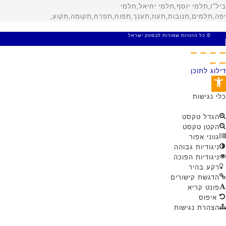
© כל הזכויות שמורות לבסטק ישראל
MADE WITH 🤍 BY SITE WEB
דילוג לתוכן
פתח סרגל נגישות
כלי נגישות
הגדל טקסט
הקטן טקסט
גווני אפור
ניגודיות גבוהה
ניגודיות הפוכה
רקע בהיר
הדגשת קישורים
פונט קריא
איפוס
הצהרת נגישות