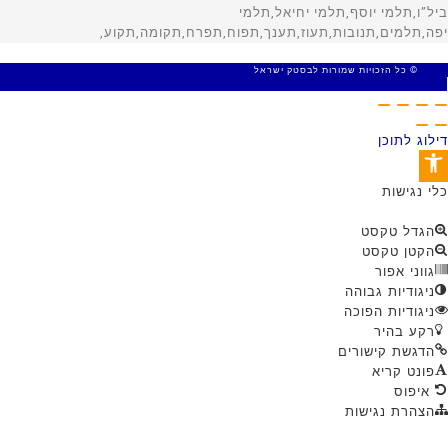
© כל הזכויות שמורות לבסטק ישראל
MADE WITH 🤍 BY SITE WEB
דילוג לתוכן
פתח סרגל נגישות
כלי נגישות
הגדל טקסט
הקטן טקסט
גווני אפור
ניגודיות גבוהה
ניגודיות הפוכה
רקע בהיר
הדגשת קישורים
פונט קריא
איפוס
הצהרת נגישות