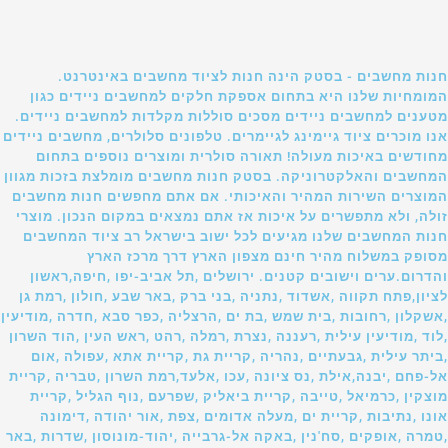
חנות מחשבים - בסטק הינה חנות לציוד מחשבים באינטרנט.
המומחיות שלנו היא בתחום אספקת חלקים למחשבים ניידים כגון
מטענים למחשבים ניידים מסכים סוללות מקלדות למחשבים ניידים.
אנו מוכרים ציוד גיימינג לגיימרים. טלפונים סלולרים, מחשבים ניידים
מחודשים באיכות מעולה! תאורה סולרית ומוצרים נוספים בתחום
המחשבים והאלקטרוניקה. בסטק חנות מחשבים מומלצת בזכות מגוון
המוצרים השירות המהיר והאיכותי. אם אתם מחפשים חנות מחשבים
זולה, ולא מתפשרים על איכות אז אתם נמצאים במקום הנכון. מוצרי
חנות המחשבים שלנו מגיעים לכל ישוב בישראל רב ציוד המחשבים
מסופק במשלוח מהיר חינם מצפון הארץ דרך מרכז הארץ
והדרום.ערים וישובים קטנים. ירושלים ,תל אביב-יפו ,חיפה,ראשון
לציון,פתח תקווה ,אשדוד ,נתניה ,בני ברק ,באר שבע ,חולון ,רמת גן
,אשקלון ,רחובות ,בית שמש ,בת ים ,הרצליה ,כפר סבא ,חדרה ,מודיעין
,לוד ,מודיעין עילית ,רעננה ,נצרת ,רמלה ,רהט ,ראש העין ,הוד השרון
,ביתר עילית ,גבעתיים ,נהריה ,קריית גת ,קריית אתא ,עפולה ,אום
אל-פחם ,יבנה,אילת ,נס ציונה ,עכו ,אלעד,רמת השרון ,טבריה ,קריית
מוצקין ,כרמיאל ,טייבה ,קריית ביאליק ,שפרעם ,נוף הגליל ,קריית
אונו ,נתיבות ,קריית ים ,מעלה אדומים ,צפת ,אור יהודה ,דימונה
,טמרה ,אופקים ,סח'נין ,באקה אל-גרבייה ,יהוד-מונוסון ,שדרות ,באר