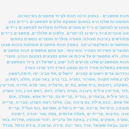
חנות מחשבים - בסטק הינה חנות לציוד מחשבים באינטרנט.
המומחיות שלנו היא בתחום אספקת חלקים למחשבים ניידים כגון
מטענים למחשבים ניידים מסכים סוללות מקלדות למחשבים ניידים.
אנו מוכרים ציוד גיימינג לגיימרים. טלפונים סלולרים, מחשבים ניידים
מחודשים באיכות מעולה! תאורה סולרית ומוצרים נוספים בתחום
המחשבים והאלקטרוניקה. בסטק חנות מחשבים מומלצת בזכות מגוון
המוצרים השירות המהיר והאיכותי. אם אתם מחפשים חנות מחשבים
זולה, ולא מתפשרים על איכות אז אתם נמצאים במקום הנכון. מוצרי
חנות המחשבים שלנו מגיעים לכל ישוב בישראל רב ציוד המחשבים
מסופק במשלוח מהיר חינם מצפון הארץ דרך מרכז הארץ
והדרום.ערים וישובים קטנים. ירושלים ,תל אביב-יפו ,חיפה,ראשון
לציון,פתח תקווה ,אשדוד ,נתניה ,בני ברק ,באר שבע ,חולון ,רמת גן
,אשקלון ,רחובות ,בית שמש ,בת ים ,הרצליה ,כפר סבא ,חדרה ,מודיעין
,לוד ,מודיעין עילית ,רעננה ,נצרת ,רמלה ,רהט ,ראש העין ,הוד השרון
,ביתר עילית ,גבעתיים ,נהריה ,קריית גת ,קריית אתא ,עפולה ,אום
אל-פחם ,יבנה,אילת ,נס ציונה ,עכו ,אלעד,רמת השרון ,טבריה ,קריית
מוצקין ,כרמיאל ,טייבה ,קריית ביאליק ,שפרעם ,נוף הגליל ,קריית
אונו ,נתיבות ,קריית ים ,מעלה אדומים ,צפת ,אור יהודה ,דימונה
,טמרה ,אופקים ,סח'נין ,באקה אל-גרבייה ,יהוד-מונוסון ,שדרות ,באר
יעקב ,גבעת שמואל ,ערד ,כפר יונה ,טירה ,עראבה ,טירת כרמל ,מגדל