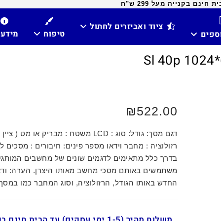
ינם בקנייה מעל 299 ש"ח
ציוד ואביזרים לחתול
טיפוח
מידע
וספים
₪
522.00
דגם מסך: גודל: סוג : LCD משטח : מבריק או מט (
רזולוציה : מחבר וידאו מספר פינים: חיבורים : מסכים ל
בדרך כלל מתאימים לדגמים שונים של מחשבים המותגי
משתמשים באותם מסכי מחשב מאותו היצרן. הערה: וד
החדש באותו הגודל, הרזולוציה, וסוג המחבר כמו במסך
משלוח מהיר (1-5 ימי עסקים) עד הבית חינ