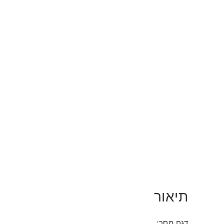
תיאור
דגם מסך: