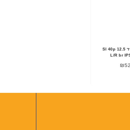
מסך למחשב נייד 12.5 Sl 40p
L/R br IP
₪
5