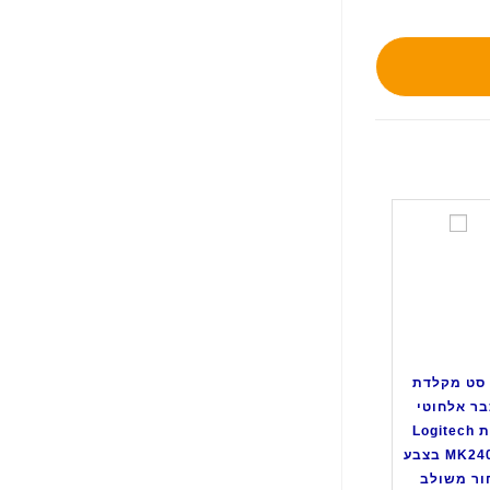
ס
ט
מ
ק
ל
ד
ת
סט מקלדת
ו
בר אלחוטי
ע
מבית Logitech
כ
דגם MK240 בצבע
ב
ר משולב
ר