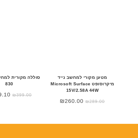
מטען מקורי למחשב נייד
מיקרוסופט Microsoft Surface
830
15V/2.58A 44W
המחיר
המחיר
9.10
₪
399.00
המקורי
הנוכחי
המחיר
המחיר
₪
260.00
₪
289.00
היה:
הוא:
המקורי
הנוכחי
99.00.
₪499.00.
היה:
הוא:
₪260.00.
₪289.00.