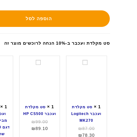
הוספה לסל
סט מקלדת ועכבר ב-10% הנחה לרוכשים מוצר זה
ס
ס
ט
ט
מ
מ
ק
ק
ל
ל
ד
ד
ת
ת
×
1
×
1
×
1
סט מקלדת
סט מקלדת
ו
ו
ועכבר Logitech
ועכבר HP CS500
ועכ
ע
ע
MK270
המחיר
₪
99.00
כ
כ
המחיר
המחיר
המקורי
₪
89.10
₪
87.00
ב
ב
שחו
המחיר
המקורי
היה:
הנוכחי
₪
78.30
ר
ר