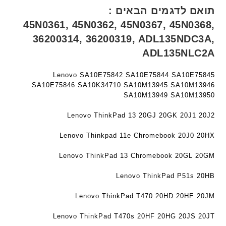
c
י
ט
תואם לדגמים הבאים :
h
ט
ה
45N0361, 45N0362, 45N0367, 45N0368,
ד
ה
ב
36200314, 36200319, ADL135NDC3A,
ג
ב
ע
ם
ADL135NLC2A
ע
ב
W
ב
ר
K
ר
י
Lenovo SA10E75842 SA10E75844 SA10E75845
8
SA10E75846 SA10K34710 SA10M13945 SA10M13946
י
ת
9
SA10M13949 SA10M13950
ת
5
Lenovo ThinkPad 13 20GJ 20GK 20J1 20J2
ע
ם
Lenovo Thinkpad 11e Chromebook 20J0 20HX
ח
ר
Lenovo ThinkPad 13 Chromebook 20GL 20GM
י
ט
Lenovo ThinkPad P51s 20HB
ה
ב
Lenovo ThinkPad T470 20HD 20HE 20JM
ע
ב
Lenovo ThinkPad T470s 20HF 20HG 20JS 20JT