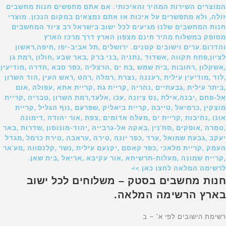
המוצרים השירות המהיר והאיכותי. אם אתם מחפשים חנות מחשבים
זולה, ולא מתפשרים על איכות אז אתם נמצאים במקום הנכון. מוצרי
חנות המחשבים שלנו מגיעים לכל ישוב בישראל רב ציוד המחשבים
מסופק במשלוח מהיר חינם מצפון הארץ דרך מרכז הארץ
והדרום.ערים וישובים קטנים. ירושלים ,תל אביב-יפו ,חיפה,ראשון
לציון,פתח תקווה ,אשדוד ,נתניה ,בני ברק ,באר שבע ,חולון ,רמת גן
,אשקלון ,רחובות ,בית שמש ,בת ים ,הרצליה ,כפר סבא ,חדרה ,מודיעין
,לוד ,מודיעין עילית ,רעננה ,נצרת ,רמלה ,רהט ,ראש העין ,הוד השרון
,ביתר עילית ,גבעתיים ,נהריה ,קריית גת ,קריית אתא ,עפולה ,אום
אל-פחם ,יבנה,אילת ,נס ציונה ,עכו ,אלעד,רמת השרון ,טבריה ,קריית
מוצקין ,כרמיאל ,טייבה ,קריית ביאליק ,שפרעם ,נוף הגליל ,קריית
אונו ,נתיבות ,קריית ים ,מעלה אדומים ,צפת ,אור יהודה ,דימונה
,טמרה ,אופקים ,סח'נין ,באקה אל-גרבייה ,יהוד-מונוסון ,שדרות ,באר
יעקב ,גבעת שמואל ,ערד ,כפר יונה ,טירה ,עראבה ,טירת כרמל ,מגדל
העמק ,קריית מלאכי ,כפר קאסם ,יקנעם עילית ,נשר ,קלנסווה ,מע'אר
,קריית שמונה ,מעלות-תרשיחא ,אור עקיבא ,אריאל ,בית שאן.
לרשימה המלאה לחצו כאן >>
חנות מחשבים בסטק – משלוחים לכל ישוב
בארץ הרשימה המלאה.
רשימת הישובים לפי א’ – ב