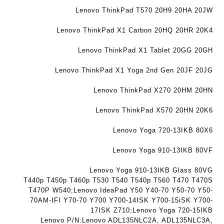
ר
Lenovo ThinkPad T570 20H9 20HA 20JW
י
ת
Lenovo ThinkPad X1 Carbon 20HQ 20HR 20K4
Lenovo ThinkPad X1 Tablet 20GG 20GH
Lenovo ThinkPad X1 Yoga 2nd Gen 20JF 20JG
Lenovo ThinkPad X270 20HM 20HN
Lenovo ThinkPad X570 20HN 20K6
Lenovo Yoga 720-13IKB 80X6
Lenovo Yoga 910-13IKB 80VF
Lenovo Yoga 910-13IKB Glass 80VG
T440p T450p T460p T530 T540 T540p T560 T470 T470S
T470P W540;Lenovo IdeaPad Y50 Y40-70 Y50-70 Y50-
70AM-IFI Y70-70 Y700 Y700-14ISK Y700-15iSK Y700-
17ISK Z710;Lenovo Yoga 720-15IKB
Lenovo P/N:Lenovo ADL135NLC2A, ADL135NLC3A,