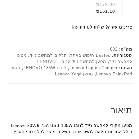
י
ת
צ
ו
המחיר
₪
179.00
ר
ת
F
ב
ב
המחיר
המקורי
₪
161.10
א
a
F
ע
ע
היה:
הנוכחי
ל
n
a
ש
ם
הוא:
₪179.00.
ח
צריכים עזרה? שלחו לנו הודעה!
t
n
ח
ח
₪161.10.
ו
e
t
ו
ר
ט
c
e
ר
י
י
h
c
מק"ט:
602
ט
א
h
ד
קטגוריות:
Bestec חיפוש באתר
,
חלקים למחשב נייד
,
מטען
ה
פ
למחשב נייד
,
מטען למחשב נייד לנובו - LENOVO
ד
ג
ב
ו
תגיות:
Lenovo Laptop Charger
,
לנובו LENOVO 135W
,
מטען
ג
ם
ע
ר
Lenovo ThinkPad
,
מטען Lenovo Yoga
ם
W
ב
מ
K
W
ר
ב
8
K
י
י
9
8
ת
ת
5
9
תיאור
F
5
ע
a
ע
ם
n
ם
ח
מטען מקורי למחשב נייד לנובו Lenovo 20V/6.75A USB 135W
t
ח
ר
כולל אחריות מלאה למשך שנה ומשלוח מהיר לכל רחבי הארץ.
e
ר
י