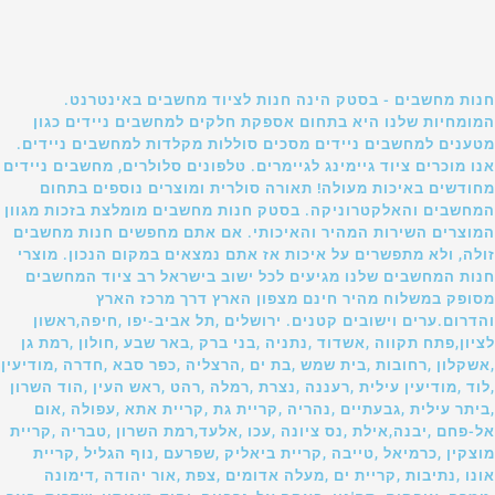
חנות מחשבים - בסטק הינה חנות לציוד מחשבים באינטרנט.
המומחיות שלנו היא בתחום אספקת חלקים למחשבים ניידים כגון
מטענים למחשבים ניידים מסכים סוללות מקלדות למחשבים ניידים.
אנו מוכרים ציוד גיימינג לגיימרים. טלפונים סלולרים, מחשבים ניידים
מחודשים באיכות מעולה! תאורה סולרית ומוצרים נוספים בתחום
המחשבים והאלקטרוניקה. בסטק חנות מחשבים מומלצת בזכות מגוון
המוצרים השירות המהיר והאיכותי. אם אתם מחפשים חנות מחשבים
זולה, ולא מתפשרים על איכות אז אתם נמצאים במקום הנכון. מוצרי
חנות המחשבים שלנו מגיעים לכל ישוב בישראל רב ציוד המחשבים
מסופק במשלוח מהיר חינם מצפון הארץ דרך מרכז הארץ
והדרום.ערים וישובים קטנים. ירושלים ,תל אביב-יפו ,חיפה,ראשון
לציון,פתח תקווה ,אשדוד ,נתניה ,בני ברק ,באר שבע ,חולון ,רמת גן
,אשקלון ,רחובות ,בית שמש ,בת ים ,הרצליה ,כפר סבא ,חדרה ,מודיעין
,לוד ,מודיעין עילית ,רעננה ,נצרת ,רמלה ,רהט ,ראש העין ,הוד השרון
,ביתר עילית ,גבעתיים ,נהריה ,קריית גת ,קריית אתא ,עפולה ,אום
אל-פחם ,יבנה,אילת ,נס ציונה ,עכו ,אלעד,רמת השרון ,טבריה ,קריית
מוצקין ,כרמיאל ,טייבה ,קריית ביאליק ,שפרעם ,נוף הגליל ,קריית
אונו ,נתיבות ,קריית ים ,מעלה אדומים ,צפת ,אור יהודה ,דימונה