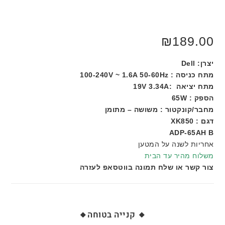
₪
189.00
יצרן: Dell
מתח כניסה : 100-240V ~ 1.6A 50-60Hz
מתח יציאה :19V 3.34A
הספק : 65W
מחבר/קונקטור : משושה – מתומן
דגם : XK850
ADP
-65AH B
אחריות לשנה על המטען
משלוח מהיר עד הבית
צור קשר או שלח תמונה בווטסאפ לעזרה
🔸 קנייה בטוחה🔸