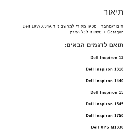
ת
ת
5
9
תיאור
F
5
ע
a
ע
ם
n
ם
ח
חיבור/מחבר : מטען מקורי למחשב נייד Dell 19V/3.34A
t
ח
ר
Octagon + משלוח לכל הארץ
e
ר
י
c
י
ט
תואם לדגמים הבאים:
h
ט
ה
ד
ה
ב
Dell Inspiron 13
ג
ב
ע
ם
ע
ב
Dell Inspiron 1318
W
ב
ר
K
Dell Inspiron 1440
ר
י
8
י
ת
Dell Inspiron 15
9
ת
5
Dell Inspiron 1545
ע
ם
Dell Inspiron 1750
ח
ר
Dell XPS M1330