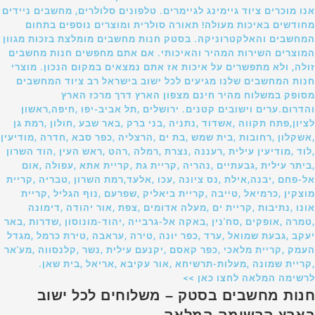
אנו מוכרים ציוד גיימינג לגיימרים. טלפונים סלולרים, מחשבים ניידים
מחודשים באיכות מעולה! תאורה סולרית ומוצרים נוספים בתחום
המחשבים והאלקטרוניקה. בסטק חנות מחשבים מומלצת בזכות מגוון
המוצרים השירות המהיר והאיכותי. אם אתם מחפשים חנות מחשבים
זולה, ולא מתפשרים על איכות אז אתם נמצאים במקום הנכון. מוצרי
חנות המחשבים שלנו מגיעים לכל ישוב בישראל רב ציוד המחשבים
מסופק במשלוח מהיר חינם מצפון הארץ דרך מרכז הארץ
והדרום.ערים וישובים קטנים. ירושלים ,תל אביב-יפו ,חיפה,ראשון
לציון,פתח תקווה ,אשדוד ,נתניה ,בני ברק ,באר שבע ,חולון ,רמת גן
,אשקלון ,רחובות ,בית שמש ,בת ים ,הרצליה ,כפר סבא ,חדרה ,מודיעין
,לוד ,מודיעין עילית ,רעננה ,נצרת ,רמלה ,רהט ,ראש העין ,הוד השרון
,ביתר עילית ,גבעתיים ,נהריה ,קריית גת ,קריית אתא ,עפולה ,אום
אל-פחם ,יבנה,אילת ,נס ציונה ,עכו ,אלעד,רמת השרון ,טבריה ,קריית
מוצקין ,כרמיאל ,טייבה ,קריית ביאליק ,שפרעם ,נוף הגליל ,קריית
אונו ,נתיבות ,קריית ים ,מעלה אדומים ,צפת ,אור יהודה ,דימונה
,טמרה ,אופקים ,סח'נין ,באקה אל-גרבייה ,יהוד-מונוסון ,שדרות ,באר
יעקב ,גבעת שמואל ,ערד ,כפר יונה ,טירה ,עראבה ,טירת כרמל ,מגדל
העמק ,קריית מלאכי ,כפר קאסם ,יקנעם עילית ,נשר ,קלנסווה ,מע'אר
,קריית שמונה ,מעלות-תרשיחא ,אור עקיבא ,אריאל ,בית שאן.
לרשימה המלאה לחצו כאן >>
חנות מחשבים בסטק – משלוחים לכל ישוב