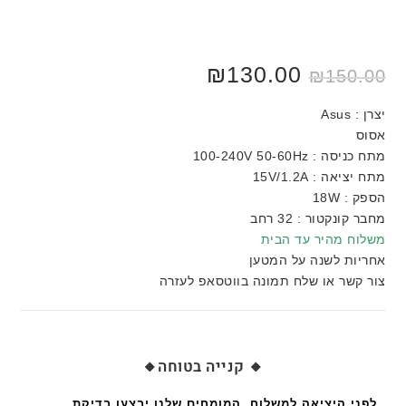
המחיר
130.00
₪
המחיר
₪
150.00
המקורי
הנוכחי
היה:
הוא:
₪130.00.
₪150.00.
יצרן : Asus
אסוס
מתח כניסה : 100-240V 50-60Hz
מתח יציאה : 15V/1.2A
הספק : 18W
מחבר קונקטור : 32 רחב
משלוח מהיר עד הבית
אחריות לשנה על המטען
צור קשר או שלח תמונה בווטסאפ לעזרה
🔸 קנייה בטוחה🔸
לפני היציאה למשלוח, המומחים שלנו יבצעו בדיקת