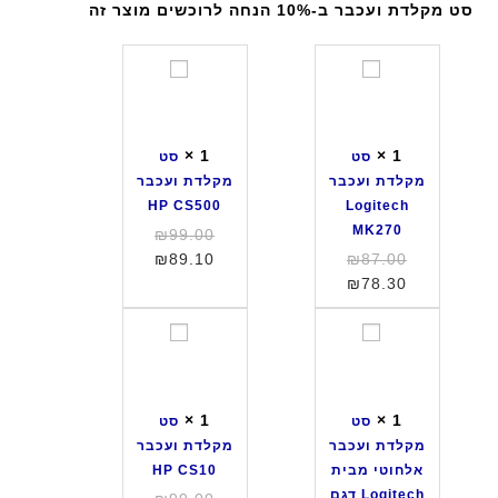
סט מקלדת ועכבר ב-10% הנחה לרוכשים מוצר זה
ס
ס
ט
ט
מ
מ
ק
ק
×
1
×
1
סט
סט
ל
ל
מקלדת ועכבר
מקלדת ועכבר
ד
ד
HP CS500
Logitech
ת
ת
MK270
המחיר
₪
99.00
ו
ו
המחיר
המחיר
המקורי
₪
89.10
₪
87.00
ע
ע
המחיר
המקורי
היה:
הנוכחי
₪
78.30
כ
כ
היה:
הנוכחי
הוא:
₪99.00.
ב
ב
הוא:
₪87.00.
₪89.10.
ס
ס
ר
ר
₪78.30.
ט
ט
H
L
מ
מ
P
o
ק
ק
C
g
×
1
×
1
סט
סט
ל
ל
S
i
מקלדת ועכבר
מקלדת ועכבר
ד
ד
5
t
אלחוטי מבית
HP CS10
ת
ת
0
e
Logitech דגם
המחיר