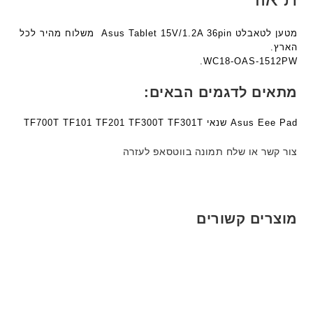
F
5
ע
a
ע
ם
מטען לטאבלט Asus Tablet 15V/1.2A 36pin משלוח מהיר לכל
n
ם
ח
הארץ.
t
ח
ר
WC18-OAS-1512PW.
e
ר
י
c
י
ט
מתאים לדגמים הבאים:
h
ט
ה
ד
ה
ב
Asus Eee Pad שנאי TF700T TF101 TF201 TF300T TF301T
ג
ב
ע
ם
ע
ב
צור קשר או שלח תמונה בווטסאפ לעזרה
W
ב
ר
K
ר
י
8
י
ת
9
ת
מוצרים קשורים
5
ע
ם
ח
ר
י