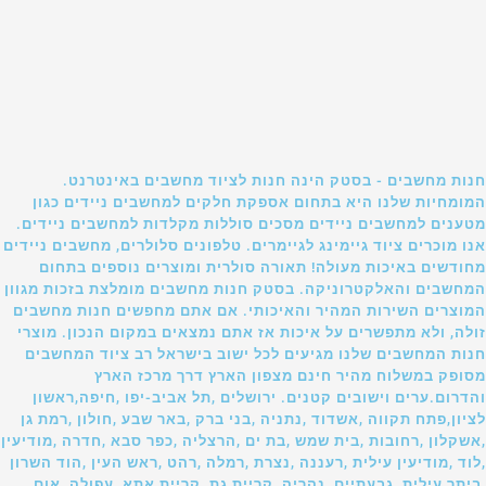
חנות מחשבים - בסטק הינה חנות לציוד מחשבים באינטרנט.
המומחיות שלנו היא בתחום אספקת חלקים למחשבים ניידים כגון
מטענים למחשבים ניידים מסכים סוללות מקלדות למחשבים ניידים.
אנו מוכרים ציוד גיימינג לגיימרים. טלפונים סלולרים, מחשבים ניידים
מחודשים באיכות מעולה! תאורה סולרית ומוצרים נוספים בתחום
המחשבים והאלקטרוניקה. בסטק חנות מחשבים מומלצת בזכות מגוון
המוצרים השירות המהיר והאיכותי. אם אתם מחפשים חנות מחשבים
זולה, ולא מתפשרים על איכות אז אתם נמצאים במקום הנכון. מוצרי
חנות המחשבים שלנו מגיעים לכל ישוב בישראל רב ציוד המחשבים
מסופק במשלוח מהיר חינם מצפון הארץ דרך מרכז הארץ
והדרום.ערים וישובים קטנים. ירושלים ,תל אביב-יפו ,חיפה,ראשון
לציון,פתח תקווה ,אשדוד ,נתניה ,בני ברק ,באר שבע ,חולון ,רמת גן
,אשקלון ,רחובות ,בית שמש ,בת ים ,הרצליה ,כפר סבא ,חדרה ,מודיעין
,לוד ,מודיעין עילית ,רעננה ,נצרת ,רמלה ,רהט ,ראש העין ,הוד השרון
,ביתר עילית ,גבעתיים ,נהריה ,קריית גת ,קריית אתא ,עפולה ,אום