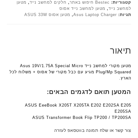
ב
h
h
קטגוריות:
Bestec חיפוש באתר
,
חלקים למחשב נייד
,
מטען
ה
ז
למחשב נייד
,
מטען למחשב נייד אסוס
ד
ד
ב
'
תגיות:
Asus Laptop Charger
,
מטען אסוס ASUS 33W
ג
ג
ע
מ
ם
ם
ב
ב
W
W
ר
י
K
K
י
ת
8
8
ת
F
תיאור
9
9
a
5
5
n
ע
ע
מטען מקורי למחשב נייד Asus 19V/1.75A Special Micro
t
ם
ם
Plug/Mp Squared מגיע עם כבל מקורי של אסוס + משלוח לכל
e
ח
ח
הארץ.
c
ר
ר
h
י
י
המטען תואם לדגמים הבאים:
ד
ט
ט
ג
ה
ה
ASUS EeeBook X205T X205TA E202 E202SA E205
ם
ב
ב
E205SA
W
ע
ע
ASUS Transformer Book Flip TP200 / TP200SA
K
ב
ב
8
צור קשר או שלח תמונה בווטסאפ לעזרה
ר
ר
9
י
י