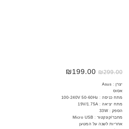
המחיר
199.00
₪
המחיר
₪
299.00
המקורי
הנוכחי
היה:
הוא:
₪199.00.
₪299.00.
יצרן : Asus
אסוס
מתח כניסה : 100-240V 50-60Hz
מתח יציאה : 19V/1.75A
הספק : 33W
מחבר/קונקטור : Micro USB
אחריות לשנה על המטען