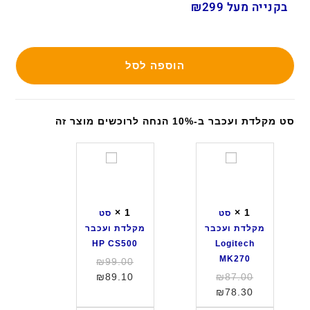
בקנייה מעל ₪299
הוספה לסל
סט מקלדת ועכבר ב-10% הנחה לרוכשים מוצר זה
ס
ס
ט
ט
מ
מ
ק
ק
×
1
×
1
סט
סט
ל
ל
מקלדת ועכבר
מקלדת ועכבר
ד
ד
HP CS500
Logitech
ת
ת
MK270
המחיר
₪
99.00
ו
ו
המחיר
המחיר
המקורי
₪
89.10
₪
87.00
ע
ע
המחיר
המקורי
היה:
הנוכחי
₪
78.30
כ
כ
היה:
הנוכחי
הוא:
₪99.00.