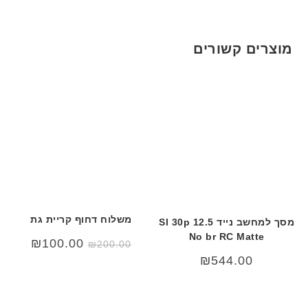
5
ת
ת
ע
ם
מוצרים קשורים
ח
ר
י
ט
ה
ב
ע
ב
ר
י
ת
משלוח דחוף קריית גת
מסך למחשב נייד 12.5 Sl 30p
No br RC Matte
המחיר
המחיר
₪
100.00
₪
200.00
המקורי
הנוכחי
₪
544.00
היה:
הוא:
00.00.
₪200.00.