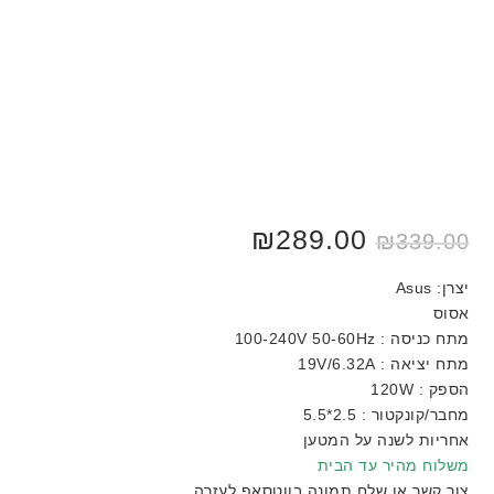
המחיר
289.00
₪
המחיר
₪
339.00
המקורי
הנוכחי
היה:
הוא:
₪289.00.
₪339.00.
יצרן: Asus
אסוס
מתח כניסה : 100-240V 50-60Hz
מתח יציאה : 19V/6.32A
הספק : 120W
מחבר/קונקטור : 2.5*5.5
אחריות לשנה על המטען
משלוח מהיר עד הבית
צור קשר או שלח תמונה בווטסאפ לעזרה