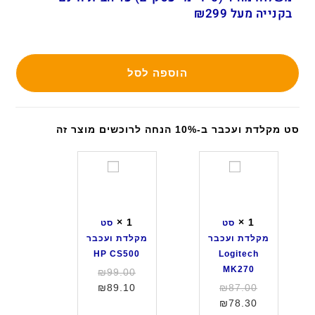
בקנייה מעל ₪299
הוספה לסל
סט מקלדת ועכבר ב-10% הנחה לרוכשים מוצר זה
ס
ס
ט
ט
מ
מ
ק
ק
×
1
×
1
סט
סט
ל
ל
מקלדת ועכבר
מקלדת ועכבר
ד
ד
HP CS500
Logitech
ת
ת
MK270
המחיר
₪
99.00
ו
ו
המחיר
המחיר
המקורי
₪
89.10
₪
87.00
ע
ע
המחיר
המקורי
היה:
הנוכחי
₪
78.30
כ
כ