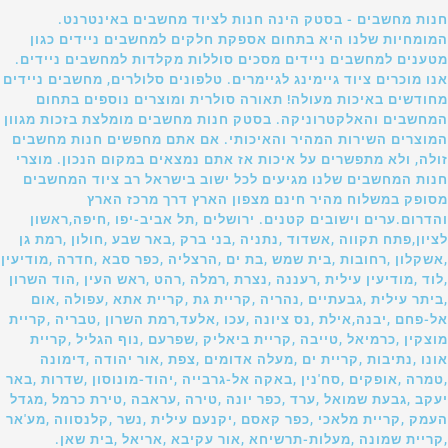
חנות מחשבים - בסטק הינה חנות לציוד מחשבים באינטרנט.
המומחיות שלנו היא בתחום אספקת חלקים למחשבים ניידים כגון
מטענים למחשבים ניידים מסכים סוללות מקלדות למחשבים ניידים.
אנו מוכרים ציוד גיימינג לגיימרים. טלפונים סלולרים, מחשבים ניידים
מחודשים באיכות מעולה! תאורה סולרית ומוצרים נוספים בתחום
המחשבים והאלקטרוניקה. בסטק חנות מחשבים מומלצת בזכות מגוון
המוצרים השירות המהיר והאיכותי. אם אתם מחפשים חנות מחשבים
זולה, ולא מתפשרים על איכות אז אתם נמצאים במקום הנכון. מוצרי
חנות המחשבים שלנו מגיעים לכל ישוב בישראל רב ציוד המחשבים
מסופק במשלוח מהיר חינם מצפון הארץ דרך מרכז הארץ
והדרום.ערים וישובים קטנים. ירושלים ,תל אביב-יפו ,חיפה,ראשון
לציון,פתח תקווה ,אשדוד ,נתניה ,בני ברק ,באר שבע ,חולון ,רמת גן
,אשקלון ,רחובות ,בית שמש ,בת ים ,הרצליה ,כפר סבא ,חדרה ,מודיעין
,לוד ,מודיעין עילית ,רעננה ,נצרת ,רמלה ,רהט ,ראש העין ,הוד השרון
,ביתר עילית ,גבעתיים ,נהריה ,קריית גת ,קריית אתא ,עפולה ,אום
אל-פחם ,יבנה,אילת ,נס ציונה ,עכו ,אלעד,רמת השרון ,טבריה ,קריית
מוצקין ,כרמיאל ,טייבה ,קריית ביאליק ,שפרעם ,נוף הגליל ,קריית
אונו ,נתיבות ,קריית ים ,מעלה אדומים ,צפת ,אור יהודה ,דימונה
,טמרה ,אופקים ,סח'נין ,באקה אל-גרבייה ,יהוד-מונוסון ,שדרות ,באר
יעקב ,גבעת שמואל ,ערד ,כפר יונה ,טירה ,עראבה ,טירת כרמל ,מגדל
העמק ,קריית מלאכי ,כפר קאסם ,יקנעם עילית ,נשר ,קלנסווה ,מע'אר
,קריית שמונה ,מעלות-תרשיחא ,אור עקיבא ,אריאל ,בית שאן.