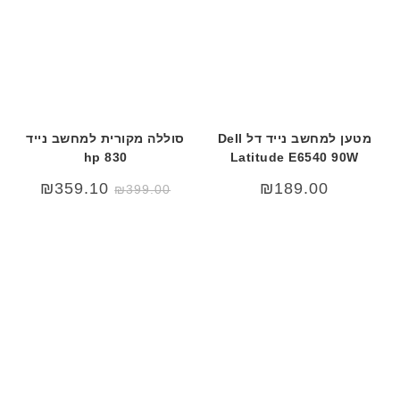
מטען למחשב נייד דל Dell
סוללה מקורית למחשב נייד
hp 830
Latitude E6540 90W
המחיר
המחיר
₪
359.10
₪
189.00
₪
399.00
המקורי
הנוכחי
היה:
הוא:
₪399.00.
₪499.00.