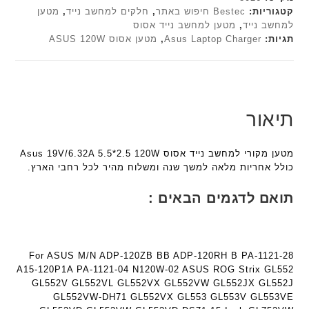
ט
א
h
ד
קטגוריות:
Bestec חיפוש באתר
,
חלקים למחשב נייד
,
מטען
ה
פ
למחשב נייד
,
מטען למחשב נייד אסוס
ד
ג
ב
ו
תגיות:
Asus Laptop Charger
,
מטען אסוס ASUS 120W
ג
ם
ע
ר
ם
W
ב
מ
K
W
ר
ב
8
K
י
י
9
8
ת
ת
תיאור
5
9
F
5
ע
a
ע
ם
מטען מקורי למחשב נייד אסוס Asus 19V/6.32A 5.5*2.5 120W
n
ם
ח
כולל אחריות מלאה למשך שנה ומשלוח מהיר לכל רחבי הארץ.
t
ח
ר
e
ר
י
תואם לדגמים הבאים :
c
י
ט
h
ט
ה
ד
ה
ב
ג
ב
ע
For ASUS M/N ADP-120ZB BB ADP-120RH B PA-1121-28
ם
ע
ב
A15-120P1A PA-1121-04 N120W-02 ASUS ROG Strix GL552
W
GL552V GL552VL GL552VX GL552VW GL552JX GL552J
ב
ר
K
GL552VW-DH71 GL552VX GL553 GL553V GL553VE
ר
י