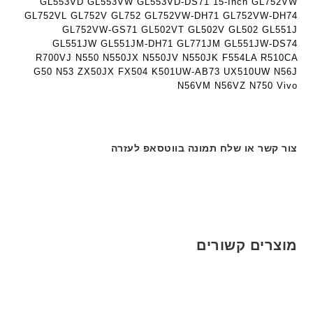
8
GL553VD GL553VW GL553VD-DS71 15-Inch GL752VW
י
ת
GL752VL GL752V GL752 GL752VW-DH71 GL752VW-DH74
9
ת
GL752VW-GS71 GL502VT GL502V GL502 GL551J
5
GL551JW GL551JM-DH71 GL771JM GL551JW-DS74
ע
R700VJ N550 N550JX N550JV N550JK F554LA R510CA
ם
G50 N53 ZX50JX FX504 K501UW-AB73 UX510UW N56J
ח
N56VM N56VZ N750 Vivo
ר
י
ט
ה
צור קשר או שלח תמונה בווטסאפ לעזרה
ב
ע
ב
ר
י
ת
מוצרים קשורים